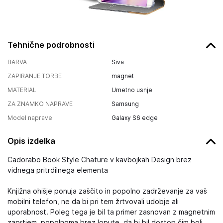
Tehnične podrobnosti
BARVA
Siva
ZAPIRANJE TORBE
magnet
MATERIAL
Umetno usnje
ZA ZNAMKO NAPRAVE
Samsung
Model naprave
Galaxy S6 edge
Opis izdelka
Cadorabo Book Style Chature v kavbojkah Design brez
vidnega pritrdilnega elementa
Knjižna ohišje ponuja zaščito in popolno zadrževanje za vaš
mobilni telefon, ne da bi pri tem žrtvovali udobje ali
uporabnost. Poleg tega je bil ta primer zasnovan z magnetnim
zaprtjem, popolnoma brez lopute, da bi bil dostop čim bolj