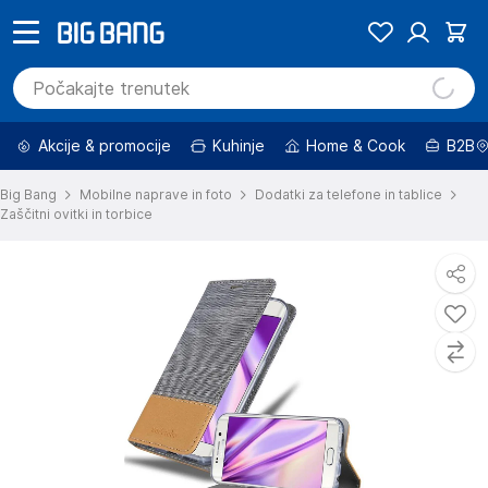
Akcije & promocije
Kuhinje
Home & Cook
B2B
Big Bang
Mobilne naprave in foto
Dodatki za telefone in tablice
Zaščitni ovitki in torbice