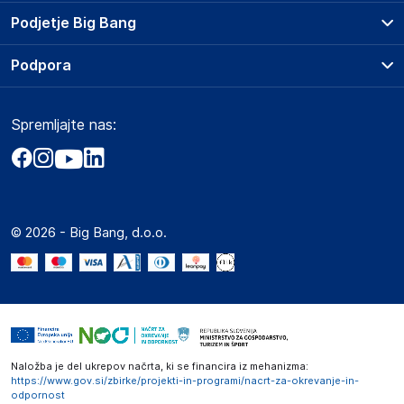
Prodajna mesta
Podjetje Big Bang
Splošni pogoji
O podjetju
Podpora
Storitve
Kontakti
Dostava, vnos in odvoz
Pogosta vprašanja
Družbena odgovornost
Načini plačila
Spremljajte nas:
Marketplace
Obvestila za javnost
Nakup na obroke
Kako oddati naročilo?
Akt o digitalnih storitvah
Zavarovanje izdelkov
Vračila in reklamacije
Prodaja podjetjem
Politika zasebnosti
Big Partner - distribucija
Spletni piškotki
© 2026 - Big Bang, d.o.o.
Marketplace za partnerje
Novosti
Interna varna linija za prijavo kršitev po ZZPRI
Zaposlitev
Naložba je del ukrepov načrta, ki se financira iz mehanizma:
https://www.gov.si/zbirke/projekti-in-programi/nacrt-za-okrevanje-in-
odpornost