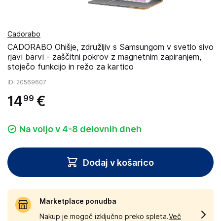
Cadorabo
CADORABO Ohišje, združljiv s Samsungom v svetlo sivo
rjavi barvi - zaščitni pokrov z magnetnim zapiranjem,
stoječo funkcijo in režo za kartico
ID
: 20569607
14
€
99
Na voljo v 4-8 delovnih dneh
Dodaj v košarico
Marketplace ponudba
Nakup je mogoč izključno preko spleta.
Več