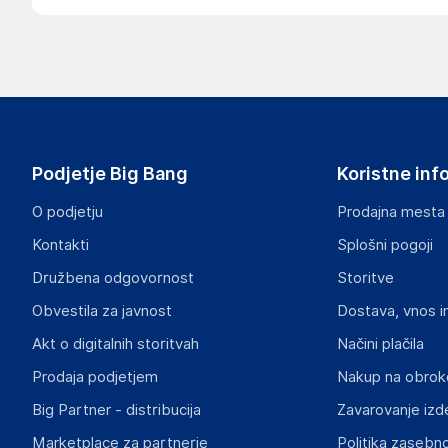
Podjetje Big Bang
Koristne inf
O podjetju
Prodajna mesta
Kontakti
Splošni pogoji
Družbena odgovornost
Storitve
Obvestila za javnost
Dostava, vnos i
Akt o digitalnih storitvah
Načini plačila
Prodaja podjetjem
Nakup na obrok
Big Partner - distribucija
Zavarovanje izd
Marketplace za partnerje
Politika zasebno