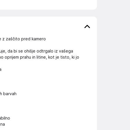
ne z zaščito pred kamero
je, da bi se ohišje odtrgalo iz vašega
rijem prahu in litine, kot je tisto, ki jo
a
h barvah
abilno
ona