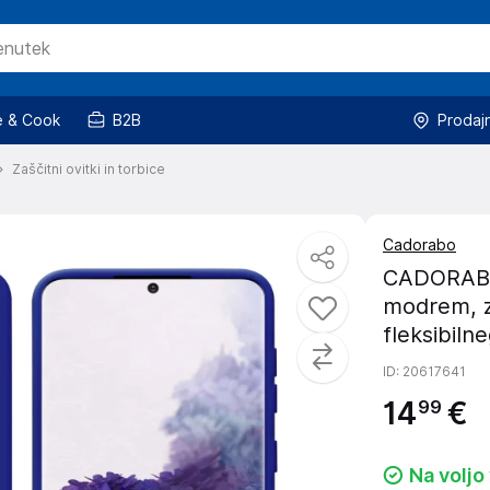
 & Cook
B2B
Prodaj
Zaščitni ovitki in torbice
Cadorabo
CADORABO 
modrem, z
fleksibiln
ID
: 20617641
14
€
99
Na voljo