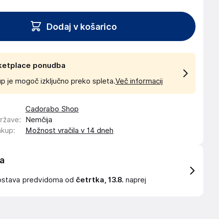
Dodaj v košarico
ketplace ponudba
p je mogoč izključno preko spleta.
Več informacij
Cadorabo Shop
države
:
Nemčija
akup
:
Možnost vračila v 14 dneh
a
ostava
predvidoma od
četrtka, 13.8.
naprej