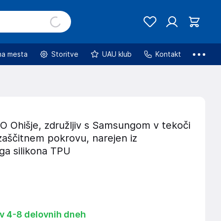
na mesta
Storitve
UAU klub
Kontakt
Ohišje, združljiv s Samsungom v tekoči
aščitnem pokrovu, narejen iz
ega silikona TPU
 v 4-8 delovnih dneh