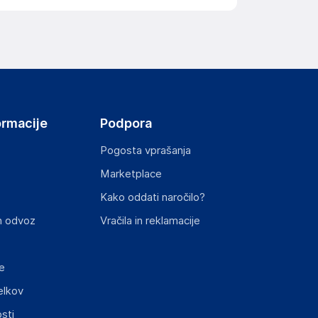
ormacije
Podpora
Pogosta vprašanja
Marketplace
Kako oddati naročilo?
n odvoz
Vračila in reklamacije
e
elkov
sti