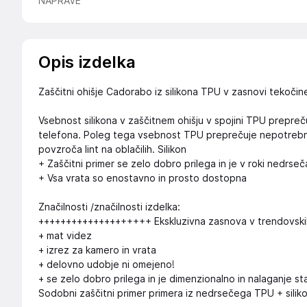
NAPRAVE
Opis izdelka
Zaščitni ohišje Cadorabo iz silikona TPU v zasnovi tekoči
Vsebnost silikona v zaščitnem ohišju v spojini TPU prepreču
telefona. Poleg tega vsebnost TPU preprečuje nepotrebno op
povzroča lint na oblačilih. Silikon
+ Zaščitni primer se zelo dobro prilega in je v roki nedrseč
+ Vsa vrata so enostavno in prosto dostopna
Značilnosti /značilnosti izdelka:
++++++++++++++++++++ Ekskluzivna zasnova v trendovski
+ mat videz
+ izrez za kamero in vrata
+ delovno udobje ni omejeno!
+ se zelo dobro prilega in je dimenzionalno in nalaganje st
Sodobni zaščitni primer primera iz nedrsečega TPU + silik