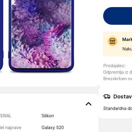
Mar
Naku
Prodajalec
:
Odpremlja iz 
Brezskrben n
Dostav
Standardna d
ERIAL
Silikon
el naprave
Galaxy S20