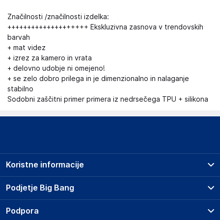
Značilnosti /značilnosti izdelka:
++++++++++++++++++++ Ekskluzivna zasnova v trendovskih
barvah
+ mat videz
+ izrez za kamero in vrata
+ delovno udobje ni omejeno!
+ se zelo dobro prilega in je dimenzionalno in nalaganje
stabilno
Sodobni zaščitni primer primera iz nedrsečega TPU + silikona
Koristne informacije
Prodajna mesta
Podjetje Big Bang
Splošni pogoji
O podjetju
Podpora
Storitve