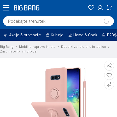
Akcije & promocije
Kuhinje
Home & Cook
B2B
Big Bang
Mobilne naprave in foto
Dodatki za telefone in tablice
Zaščitni ovitki in torbice