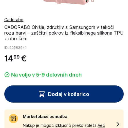
Cadorabo
CADORABO Ohišje, združljiv s Samsungom v tekoči
roza barvi - zaščitni pokrov iz fleksibilnega silikona TPU
z obročem
ID
: 20583641
14
€
99
Na voljo v 5-9 delovnih dneh
Dodaj v košarico
Marketplace ponudba
Nakup je mogoč izključno preko spleta.
Več