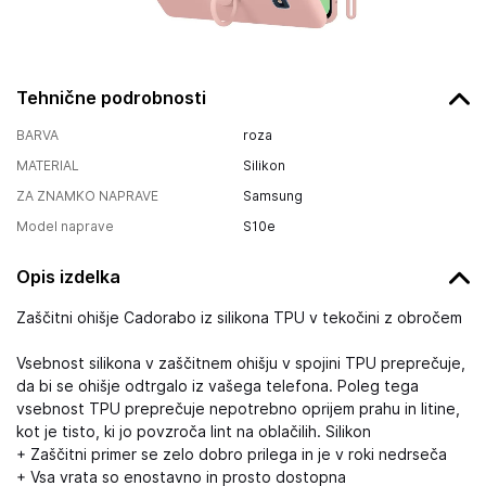
Tehnične podrobnosti
BARVA
roza
MATERIAL
Silikon
ZA ZNAMKO NAPRAVE
Samsung
Model naprave
S10e
Opis izdelka
Zaščitni ohišje Cadorabo iz silikona TPU v tekočini z obročem
Vsebnost silikona v zaščitnem ohišju v spojini TPU preprečuje,
da bi se ohišje odtrgalo iz vašega telefona. Poleg tega
vsebnost TPU preprečuje nepotrebno oprijem prahu in litine,
kot je tisto, ki jo povzroča lint na oblačilih. Silikon
+ Zaščitni primer se zelo dobro prilega in je v roki nedrseča
+ Vsa vrata so enostavno in prosto dostopna