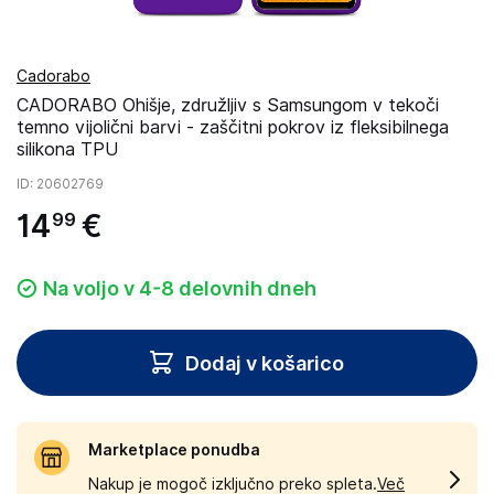
Cadorabo
CADORABO Ohišje, združljiv s Samsungom v tekoči
temno vijolični barvi - zaščitni pokrov iz fleksibilnega
silikona TPU
ID
: 20602769
14
€
99
Na voljo v 4-8 delovnih dneh
Dodaj v košarico
Marketplace ponudba
Nakup je mogoč izključno preko spleta.
Več