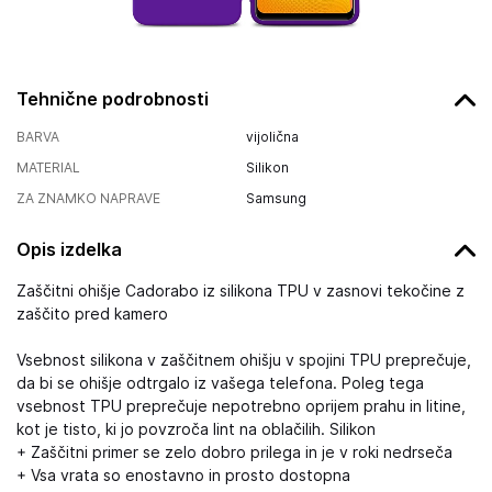
Tehnične podrobnosti
BARVA
vijolična
MATERIAL
Silikon
ZA ZNAMKO NAPRAVE
Samsung
Opis izdelka
Zaščitni ohišje Cadorabo iz silikona TPU v zasnovi tekočine z
zaščito pred kamero
Vsebnost silikona v zaščitnem ohišju v spojini TPU preprečuje,
da bi se ohišje odtrgalo iz vašega telefona. Poleg tega
vsebnost TPU preprečuje nepotrebno oprijem prahu in litine,
kot je tisto, ki jo povzroča lint na oblačilih. Silikon
+ Zaščitni primer se zelo dobro prilega in je v roki nedrseča
+ Vsa vrata so enostavno in prosto dostopna