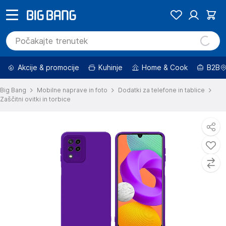
Akcije & promocije
Kuhinje
Home & Cook
B2B
Big Bang
Mobilne naprave in foto
Dodatki za telefone in tablice
Zaščitni ovitki in torbice