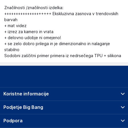
Značilnosti /značilnosti izdelka:
++++++++++++++++++++ Ekskluzivna zasnova v trendovskih
barvah
+ mat videz
+ izrez za kamero in vrata
+ delovno udobje ni omejeno!
+ se zelo dobro prilega in je dimenzionalno in nalaganje
stabilno
Sodobni zaščitni primer primera iz nedrsečega TPU + silikona
Koristne informacije
Prodajna mesta
Podjetje Big Bang
Splošni pogoji
O podjetju
Podpora
Storitve
Kontakti