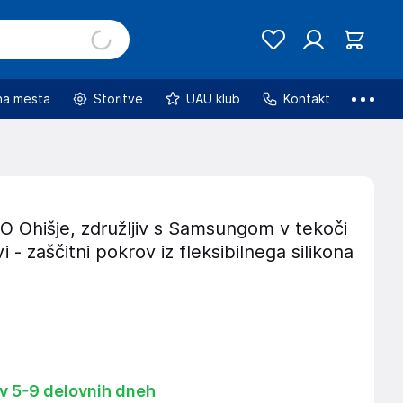
na mesta
Storitve
UAU klub
Kontakt
Ohišje, združljiv s Samsungom v tekoči
i - zaščitni pokrov iz fleksibilnega silikona
 v 5-9 delovnih dneh