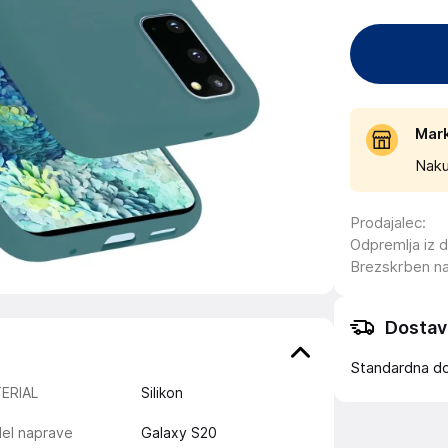
Mar
Naku
Prodajalec
:
Odpremlja iz 
Brezskrben n
Dostav
Standardna d
ERIAL
Silikon
el naprave
Galaxy S20