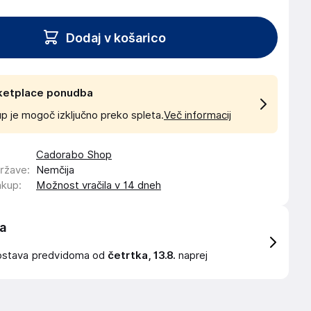
Dodaj v košarico
ketplace ponudba
p je mogoč izključno preko spleta.
Več informacij
Cadorabo Shop
države
:
Nemčija
akup
:
Možnost vračila v 14 dneh
a
ostava
predvidoma od
četrtka, 13.8.
naprej