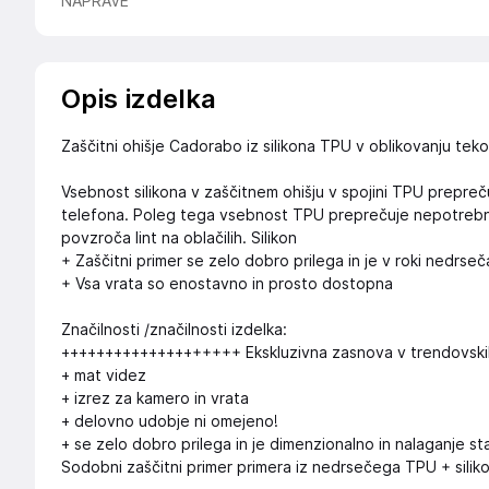
NAPRAVE
Opis izdelka
Zaščitni ohišje Cadorabo iz silikona TPU v oblikovanju tek
Vsebnost silikona v zaščitnem ohišju v spojini TPU prepreču
telefona. Poleg tega vsebnost TPU preprečuje nepotrebno op
povzroča lint na oblačilih. Silikon
+ Zaščitni primer se zelo dobro prilega in je v roki nedrseč
+ Vsa vrata so enostavno in prosto dostopna
Značilnosti /značilnosti izdelka:
++++++++++++++++++++ Ekskluzivna zasnova v trendovski
+ mat videz
+ izrez za kamero in vrata
+ delovno udobje ni omejeno!
+ se zelo dobro prilega in je dimenzionalno in nalaganje st
Sodobni zaščitni primer primera iz nedrsečega TPU + silik