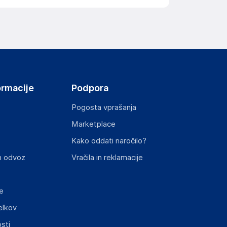
ormacije
Podpora
Pogosta vprašanja
Marketplace
Kako oddati naročilo?
n odvoz
Vračila in reklamacije
e
elkov
sti