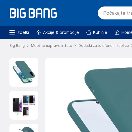
Izdelki
Akcije & promocije
Kuhinje
Home
Big Bang
Mobilne naprave in foto
Dodatki za telefone in tablice