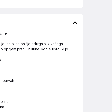
očine
je, da bi se ohišje odtrgalo iz vašega
rijem prahu in litine, kot je tisto, ki jo
a
h barvah
abilno
ona