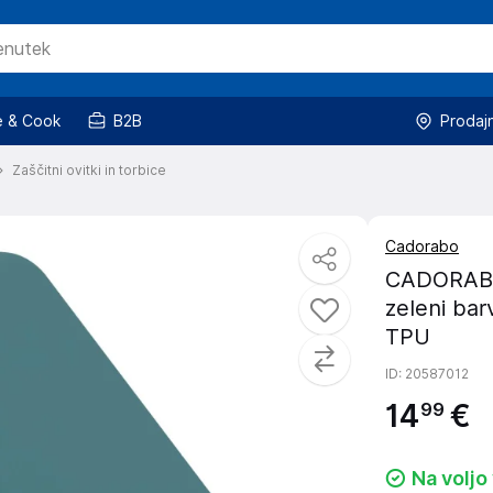
 & Cook
B2B
Prodaj
Zaščitni ovitki in torbice
Cadorabo
CADORABO 
zeleni barv
TPU
ID
: 20587012
14
€
99
Na voljo