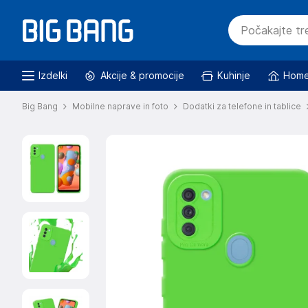
Izdelki
Akcije & promocije
Kuhinje
Home
Big Bang
Mobilne naprave in foto
Dodatki za telefone in tablice