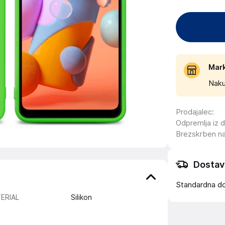
Mar
Naku
Prodajalec
:
Odpremlja iz 
Brezskrben n
Dostav
Standardna d
ERIAL
Silikon