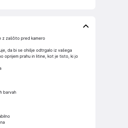
ne z zaščito pred kamero
je, da bi se ohišje odtrgalo iz vašega
rijem prahu in litine, kot je tisto, ki jo
a
h barvah
abilno
ona