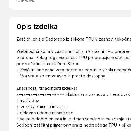
NAPRAVE
Opis izdelka
Zaščitni ohišje Cadorabo iz silikona TPU v zasnovi tekoči
Vsebnost silikona v zaščitnem ohišju v spojini TPU prepreču
telefona. Poleg tega vsebnost TPU preprečuje nepotrebno op
povzroča lint na oblačilih. Silikon
+ Zaščitni primer se zelo dobro prilega in je v roki nedrseč
+ Vsa vrata so enostavno in prosto dostopna
Značilnosti /značilnosti izdelka:
++++++++++++++++++++ Ekskluzivna zasnova v trendovski
+ mat videz
+ izrez za kamero in vrata
+ delovno udobje ni omejeno!
+ se zelo dobro prilega in je dimenzionalno in nalaganje st
Sodobni zaščitni primer primera iz nedrsečega TPU + silik