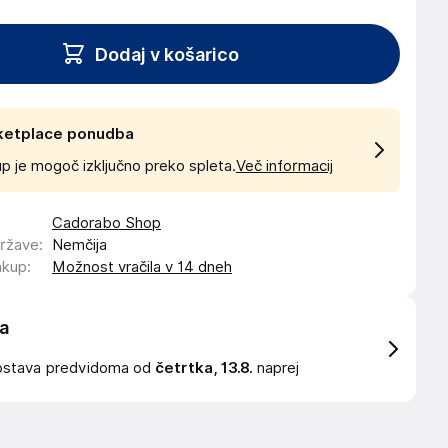
Dodaj v košarico
ketplace ponudba
p je mogoč izključno preko spleta.
Več informacij
Cadorabo Shop
države
:
Nemčija
akup
:
Možnost vračila v 14 dneh
a
ostava
predvidoma od
četrtka, 13.8.
naprej