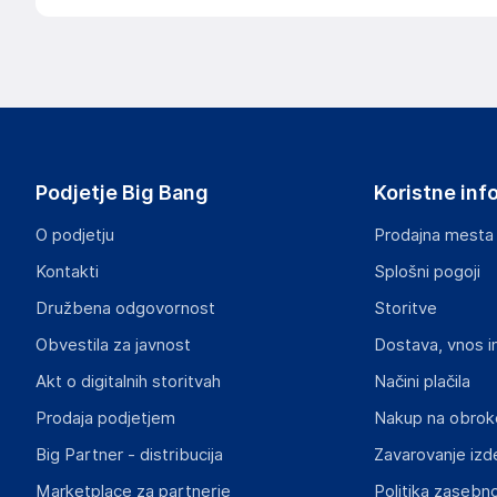
Podjetje Big Bang
Koristne inf
O podjetju
Prodajna mesta
Kontakti
Splošni pogoji
Družbena odgovornost
Storitve
Obvestila za javnost
Dostava, vnos i
Akt o digitalnih storitvah
Načini plačila
Prodaja podjetjem
Nakup na obrok
Big Partner - distribucija
Zavarovanje izd
Marketplace za partnerje
Politika zasebno