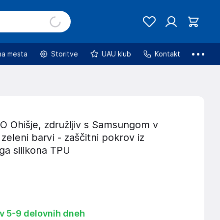
na mesta
Storitve
UAU klub
Kontakt
Ohišje, združljiv s Samsungom v
zeleni barvi - zaščitni pokrov iz
ega silikona TPU
 v 5-9 delovnih dneh