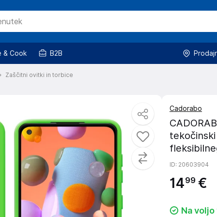
 & Cook
B2B
Prodaj
Zaščitni ovitki in torbice
Cadorabo
CADORABO 
tekočinski 
fleksibiln
ID
: 20603904
14
€
99
Na voljo