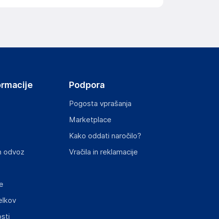
ormacije
Podpora
Pogosta vprašanja
Marketplace
Kako oddati naročilo?
n odvoz
Vračila in reklamacije
e
elkov
sti