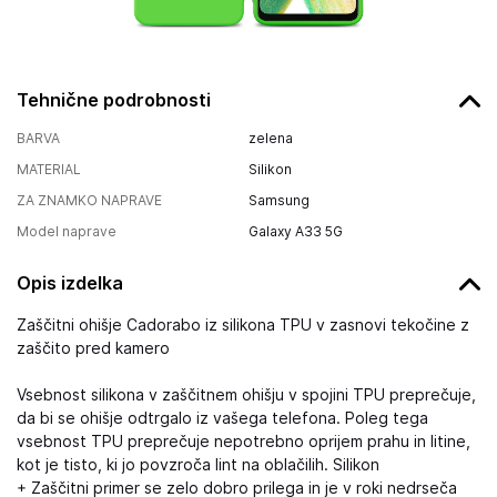
Tehnične podrobnosti
BARVA
zelena
MATERIAL
Silikon
ZA ZNAMKO NAPRAVE
Samsung
Model naprave
Galaxy A33 5G
Opis izdelka
Zaščitni ohišje Cadorabo iz silikona TPU v zasnovi tekočine z
zaščito pred kamero
Vsebnost silikona v zaščitnem ohišju v spojini TPU preprečuje,
da bi se ohišje odtrgalo iz vašega telefona. Poleg tega
vsebnost TPU preprečuje nepotrebno oprijem prahu in litine,
kot je tisto, ki jo povzroča lint na oblačilih. Silikon
+ Zaščitni primer se zelo dobro prilega in je v roki nedrseča