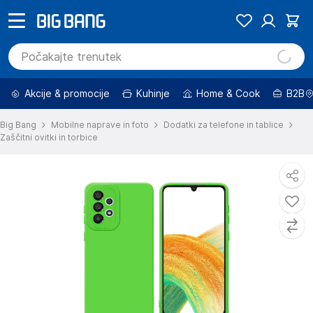
Akcije & promocije
Kuhinje
Home & Cook
B2B
Big Bang
Mobilne naprave in foto
Dodatki za telefone in tablice
Zaščitni ovitki in torbice