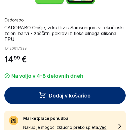
Cadorabo
CADORABO Ohišje, združljiv s Samsungom v tekočinski
zeleni barvi - zaščitni pokrov iz fleksibilnega silikona
TPU
ID
: 20617329
14
€
99
Na voljo v 4-8 delovnih dneh
Dodaj v košarico
Marketplace ponudba
Nakup je mogoč izključno preko spleta.
Več