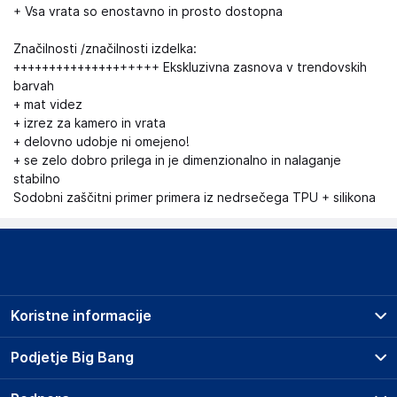
+ Vsa vrata so enostavno in prosto dostopna
Značilnosti /značilnosti izdelka:
++++++++++++++++++++ Ekskluzivna zasnova v trendovskih
barvah
+ mat videz
+ izrez za kamero in vrata
+ delovno udobje ni omejeno!
+ se zelo dobro prilega in je dimenzionalno in nalaganje
stabilno
Sodobni zaščitni primer primera iz nedrsečega TPU + silikona
Koristne informacije
Prodajna mesta
Podjetje Big Bang
Splošni pogoji
O podjetju