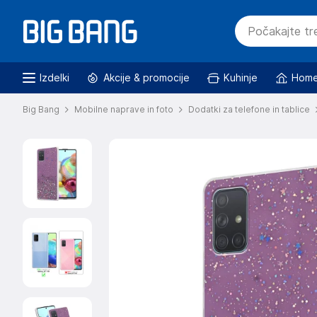
Izdelki
Akcije & promocije
Kuhinje
Home
Big Bang
Mobilne naprave in foto
Dodatki za telefone in tablice