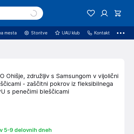
na mesta
Storitve
UAU klub
Kontakt
Ohišje, združljiv s Samsungom v vijolični
eščicami - zaščitni pokrov iz fleksibilnega
PU s penečimi bleščicami
 v 5-9 delovnih dneh