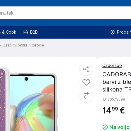
 & Cook
B2B
Prodaj
Zaščitni ovitki in torbice
Cadorabo
CADORABO 
barvi z bl
silikona T
ID
: 20573598
14
€
99
Na voljo