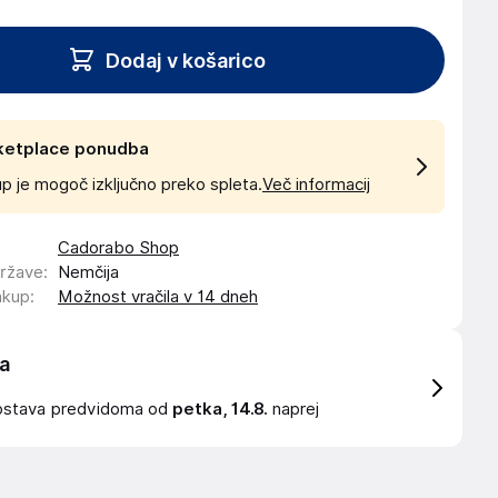
Dodaj v košarico
ketplace ponudba
p je mogoč izključno preko spleta.
Več informacij
Cadorabo Shop
države
:
Nemčija
akup
:
Možnost vračila v 14 dneh
a
ostava
predvidoma od
petka, 14.8.
naprej