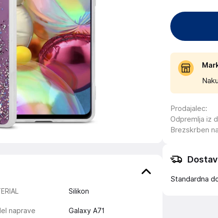
Mar
Naku
Prodajalec
:
Odpremlja iz 
Brezskrben n
Dostav
Standardna d
ERIAL
Silikon
el naprave
Galaxy A71