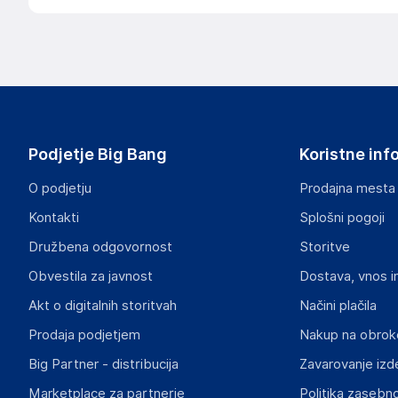
Podjetje Big Bang
Koristne inf
O podjetju
Prodajna mesta
Kontakti
Splošni pogoji
Družbena odgovornost
Storitve
Obvestila za javnost
Dostava, vnos i
Akt o digitalnih storitvah
Načini plačila
Prodaja podjetjem
Nakup na obrok
Big Partner - distribucija
Zavarovanje izd
Marketplace za partnerje
Politika zasebno