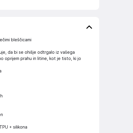
ečimi bleščicami
je, da bi se ohišje odtrgalo iz vašega
rijem prahu in litine, kot je tisto, ki jo
a
ah
en
 TPU + silikona