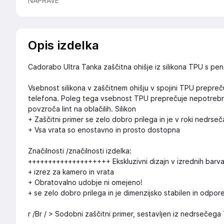
NAPRAVE
Opis izdelka
Cadorabo Ultra Tanka zaščitna ohišje iz silikona TPU s pen
Vsebnost silikona v zaščitnem ohišju v spojini TPU prepreču
telefona. Poleg tega vsebnost TPU preprečuje nepotrebno op
povzroča lint na oblačilih. Silikon
+ Zaščitni primer se zelo dobro prilega in je v roki nedrseč
+ Vsa vrata so enostavno in prosto dostopna
Značilnosti /značilnosti izdelka:
++++++++++++++++++++ Ekskluzivni dizajn v izrednih barv
+ izrez za kamero in vrata
+ Obratovalno udobje ni omejeno!
+ se zelo dobro prilega in je dimenzijsko stabilen in odpor
r /Br / > Sodobni zaščitni primer, sestavljen iz nedrsečega