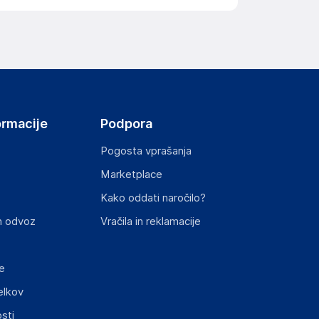
ormacije
Podpora
Pogosta vprašanja
Marketplace
Kako oddati naročilo?
n odvoz
Vračila in reklamacije
e
elkov
sti