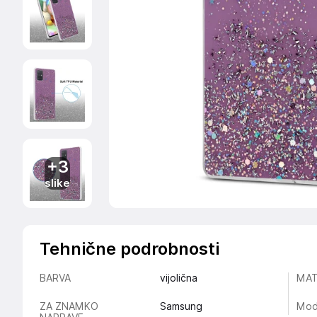
+3
slike
Tehnične podrobnosti
BARVA
vijolična
MAT
ZA ZNAMKO
Samsung
Mod