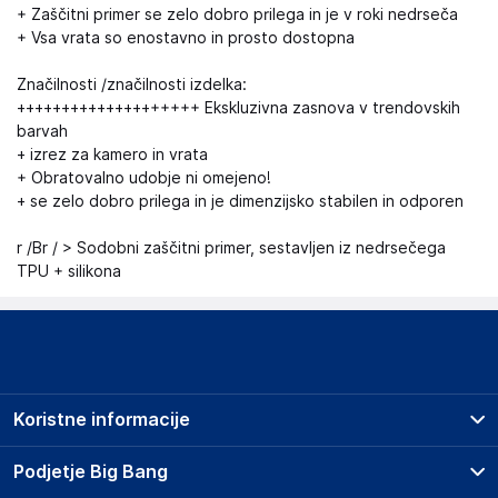
+ Zaščitni primer se zelo dobro prilega in je v roki nedrseča
+ Vsa vrata so enostavno in prosto dostopna
Značilnosti /značilnosti izdelka:
++++++++++++++++++++ Ekskluzivna zasnova v trendovskih
barvah
+ izrez za kamero in vrata
+ Obratovalno udobje ni omejeno!
+ se zelo dobro prilega in je dimenzijsko stabilen in odporen
r /Br / > Sodobni zaščitni primer, sestavljen iz nedrsečega
TPU + silikona
Koristne informacije
Prodajna mesta
Podjetje Big Bang
Splošni pogoji