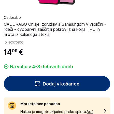
Cadorabo
CADORABO Ohišje, združljiv s Samsungom v vijolični -
rdeči - dvobarvni zaščitni pokrov iz silikona TPU in
hrbta iz kaljenega stekla
ID
: 20570805
14
€
99
Na voljo v 4-8 delovnih dneh
Dodaj v košarico
Marketplace ponudba
Nakup je mogoč izključno preko spleta.
Več