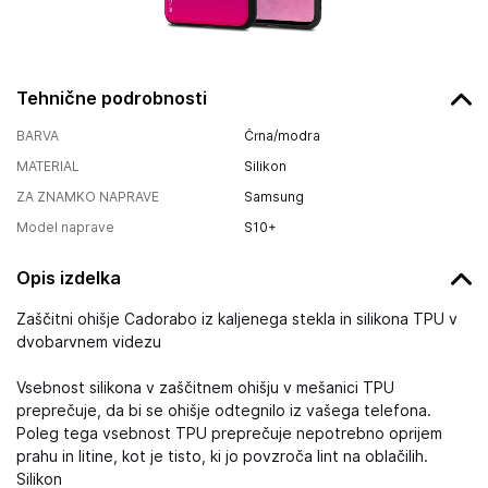
Tehnične podrobnosti
BARVA
Črna/modra
MATERIAL
Silikon
ZA ZNAMKO NAPRAVE
Samsung
Model naprave
S10+
Opis izdelka
Zaščitni ohišje Cadorabo iz kaljenega stekla in silikona TPU v
dvobarvnem videzu
Vsebnost silikona v zaščitnem ohišju v mešanici TPU
preprečuje, da bi se ohišje odtegnilo iz vašega telefona.
Poleg tega vsebnost TPU preprečuje nepotrebno oprijem
prahu in litine, kot je tisto, ki jo povzroča lint na oblačilih.
Silikon