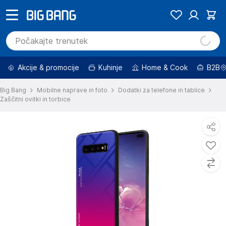
Akcije & promocije
Kuhinje
Home & Cook
B2B
Big Bang
Mobilne naprave in foto
Dodatki za telefone in tablice
Zaščitni ovitki in torbice