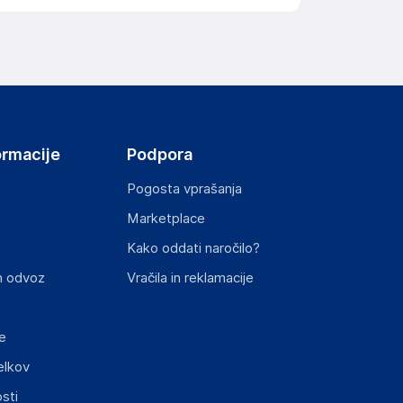
ormacije
Podpora
Pogosta vprašanja
Marketplace
Kako oddati naročilo?
n odvoz
Vračila in reklamacije
e
elkov
sti