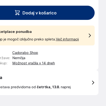
Dodaj v košarico
ketplace ponudba
p je mogoč izključno preko spleta.
Več informacij
Cadorabo Shop
države
:
Nemčija
akup
:
Možnost vračila v 14 dneh
a
ostava
predvidoma od
četrtka, 13.8.
naprej