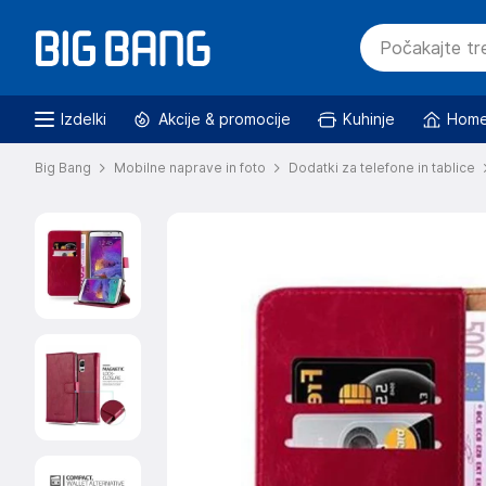
Izdelki
Akcije & promocije
Kuhinje
Home
Big Bang
Mobilne naprave in foto
Dodatki za telefone in tablice