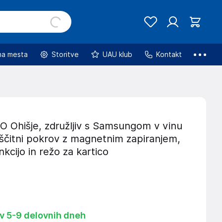
na mesta
Storitve
UAU klub
Kontakt
Ohišje, združljiv s Samsungom v vinu
aščitni pokrov z magnetnim zapiranjem,
nkcijo in režo za kartico
 v 5-9 delovnih dneh