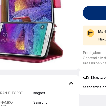
Mar
Naku
Prodajalec
:
Odpremlja iz 
Brezskrben n
Dostav
Standardna d
IRANJE TORBE
magnet
ZNAMKO
Samsung