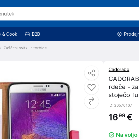
 & Cook
B2B
Prodaj
Zaščitni ovitki in torbice
Cadorabo
CADORABO 
rdeče - z
stoječo fu
ID
: 20570107
16
€
99
Na voljo