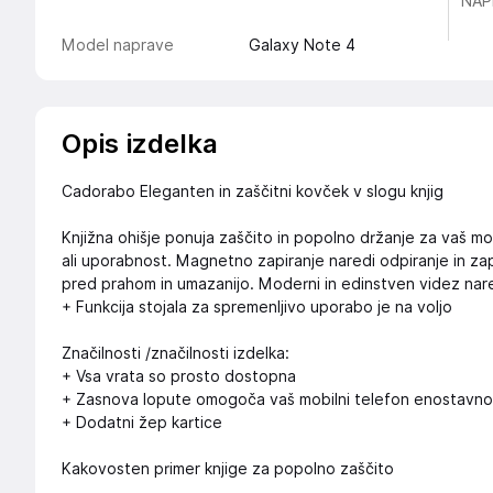
NAP
Model naprave
Galaxy Note 4
Opis izdelka
Cadorabo Eleganten in zaščitni kovček v slogu knjig
Knjižna ohišje ponuja zaščito in popolno držanje za vaš mob
ali uporabnost. Magnetno zapiranje naredi odpiranje in zapi
pred prahom in umazanijo. Moderni in edinstven videz nared
+ Funkcija stojala za spremenljivo uporabo je na voljo
Značilnosti /značilnosti izdelka:
+ Vsa vrata so prosto dostopna
+ Zasnova lopute omogoča vaš mobilni telefon enostavno za
+ Dodatni žep kartice
Kakovosten primer knjige za popolno zaščito