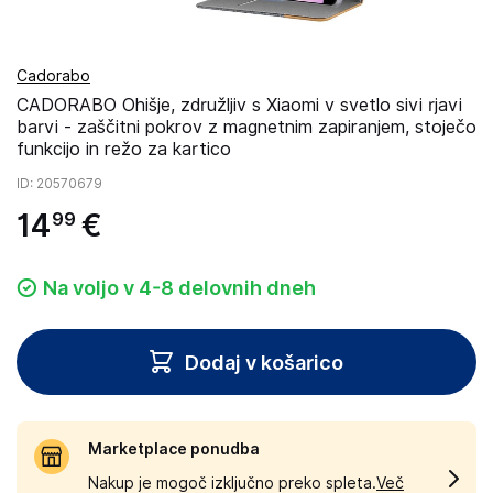
Cadorabo
CADORABO Ohišje, združljiv s Xiaomi v svetlo sivi rjavi
barvi - zaščitni pokrov z magnetnim zapiranjem, stoječo
funkcijo in režo za kartico
ID
: 20570679
14
€
99
Na voljo v 4-8 delovnih dneh
Dodaj v košarico
Marketplace ponudba
Nakup je mogoč izključno preko spleta.
Več