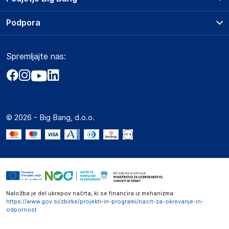
Splošni pogoji
O podjetju
Podpora
Storitve
Kontakti
Dostava, vnos in odvoz
Pogosta vprašanja
Družbena odgovornost
Načini plačila
Spremljajte nas:
Marketplace
Obvestila za javnost
Nakup na obroke
Kako oddati naročilo?
Akt o digitalnih storitvah
Zavarovanje izdelkov
Vračila in reklamacije
Prodaja podjetjem
Politika zasebnosti
Big Partner - distribucija
Spletni piškotki
© 2026 - Big Bang, d.o.o.
Marketplace za partnerje
Novosti
Interna varna linija za prijavo kršitev po ZZPRI
Zaposlitev
Naložba je del ukrepov načrta, ki se financira iz mehanizma:
https://www.gov.si/zbirke/projekti-in-programi/nacrt-za-okrevanje-in-
odpornost