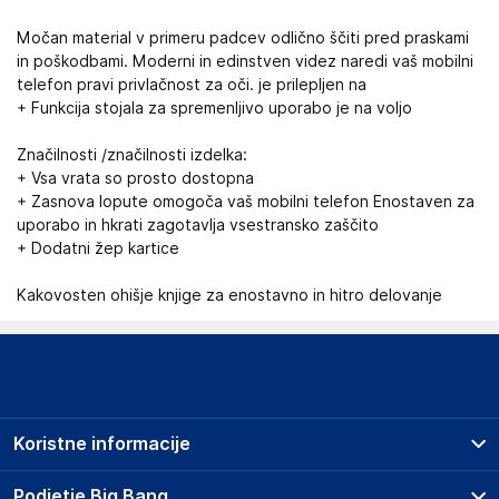
Močan material v primeru padcev odlično ščiti pred praskami
in poškodbami. Moderni in edinstven videz naredi vaš mobilni
telefon pravi privlačnost za oči. je prilepljen na
+ Funkcija stojala za spremenljivo uporabo je na voljo
Značilnosti /značilnosti izdelka:
+ Vsa vrata so prosto dostopna
+ Zasnova lopute omogoča vaš mobilni telefon Enostaven za
uporabo in hkrati zagotavlja vsestransko zaščito
+ Dodatni žep kartice
Kakovosten ohišje knjige za enostavno in hitro delovanje
Koristne informacije
Prodajna mesta
Podjetje Big Bang