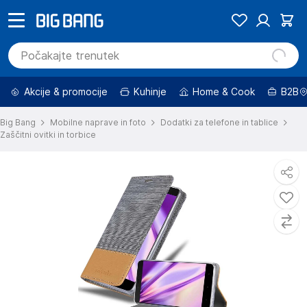
Akcije & promocije
Kuhinje
Home & Cook
B2B
Big Bang
Mobilne naprave in foto
Dodatki za telefone in tablice
Zaščitni ovitki in torbice