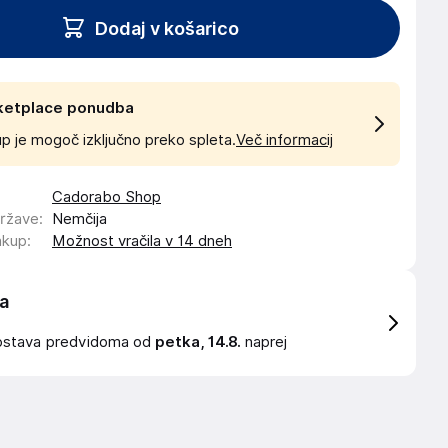
Dodaj v košarico
ketplace ponudba
p je mogoč izključno preko spleta.
Več informacij
Cadorabo Shop
države
:
Nemčija
akup
:
Možnost vračila v 14 dneh
a
ostava
predvidoma od
petka, 14.8.
naprej