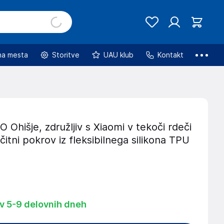
na mesta
Storitve
UAU klub
Kontakt
hišje, združljiv s Xiaomi v tekoči rdeči
ščitni pokrov iz fleksibilnega silikona TPU
 v 5-9 delovnih dneh