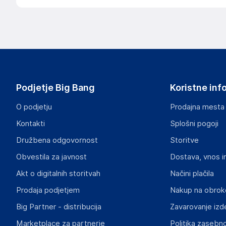
Podjetje Big Bang
Koristne inf
O podjetju
Prodajna mesta
Kontakti
Splošni pogoji
Družbena odgovornost
Storitve
Obvestila za javnost
Dostava, vnos i
Akt o digitalnih storitvah
Načini plačila
Prodaja podjetjem
Nakup na obrok
Big Partner - distribucija
Zavarovanje izd
Marketplace za partnerje
Politika zasebno