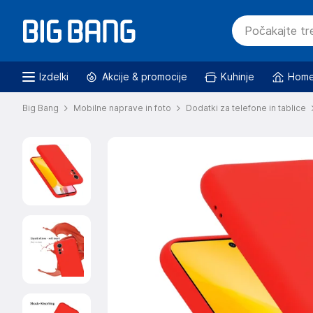
Izdelki
Akcije & promocije
Kuhinje
Home
Big Bang
Mobilne naprave in foto
Dodatki za telefone in tablice