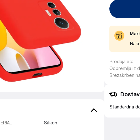
Mar
Naku
Prodajalec
:
Odpremlja iz 
Brezskrben n
Dostav
Standardna d
ERIAL
Silikon