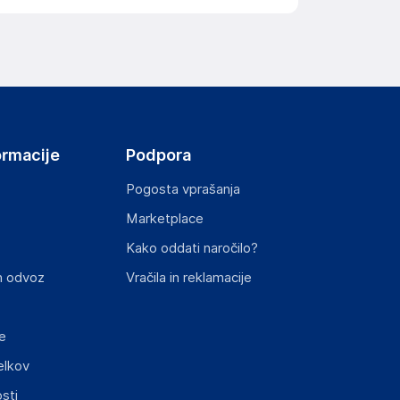
ormacije
Podpora
Pogosta vprašanja
Marketplace
Kako oddati naročilo?
n odvoz
Vračila in reklamacije
e
elkov
sti