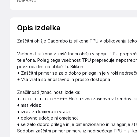
NAPRAVE
Opis izdelka
Zaščitni ohišje Cadorabo iz silikona TPU v oblikovanju tek
Vsebnost silikona v zaščitnem ohišju v spojini TPU prepreču
telefona. Poleg tega vsebnost TPU preprečuje nepotrebno op
povzroča lint na oblačilih. Silikon
+ Zaščitni primer se zelo dobro prilega in je v roki nedrseč
+ Vsa vrata so enostavno in prosto dostopna
Značilnosti /značilnosti izdelka:
++++++++++++++++++++ Ekskluzivna zasnova v trendovski
+ mat videz
+ izrez za kamero in vrata
+ delovno udobje ni omejeno!
+ se zelo dobro prilega in je dimenzionalno in nalaganje st
Sodobni zaščitni primer primera iz nedrsečega TPU + silik