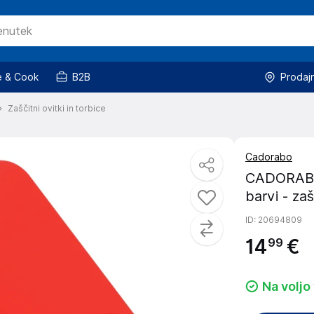
 & Cook
B2B
Prodaj
Zaščitni ovitki in torbice
Cadorabo
CADORABO O
barvi - za
ID
: 20694809
14
€
99
Na voljo