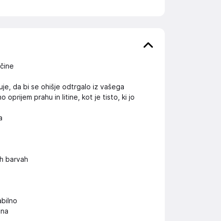
očine
je, da bi se ohišje odtrgalo iz vašega
rijem prahu in litine, kot je tisto, ki jo
a
h barvah
abilno
ona