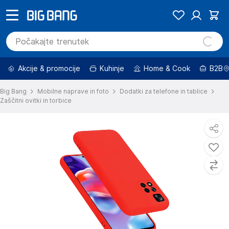
Akcije & promocije
Kuhinje
Home & Cook
B2B
Big Bang
Mobilne naprave in foto
Dodatki za telefone in tablice
Zaščitni ovitki in torbice