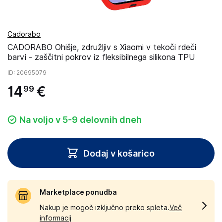
Cadorabo
CADORABO Ohišje, združljiv s Xiaomi v tekoči rdeči
barvi - zaščitni pokrov iz fleksibilnega silikona TPU
ID
: 20695079
14
€
99
Na voljo v 5-9 delovnih dneh
Dodaj v košarico
Marketplace ponudba
Nakup je mogoč izključno preko spleta.
Več
informacij