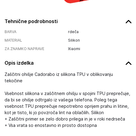
Tehnične podrobnosti
BARVA
rdeča
MATERIAL
Silikon
ZA ZNAMKO NAPRAVE
Xiaomi
Opis izdelka
Zaščitni ohišje Cadorabo iz silikona TPU v oblikovanju
tekočine
Vsebnost silikona v zaščitnem ohišju v spojini TPU preprečuje,
da bi se ohišje odtrgalo iz vašega telefona. Poleg tega
vsebnost TPU preprečuje nepotrebno oprijem prahu in litine,
kot je tisto, ki jo povzroča lint na oblačilih. Silikon
+ Zaščitni primer se zelo dobro prilega in je v roki nedrseča
+ Vsa vrata so enostavno in prosto dostopna