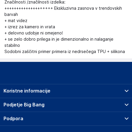
Značilnosti /značilnosti izdelka:
++++++++++++++++++++ Ekskluzivna zasnova v trendovskih
barvah
+ mat videz
+ izrez za kamero in vrata
+ delovno udobje ni omejeno!
+ se zelo dobro prilega in je dimenzionalno in nalaganje
stabilno
Sodobni zaščitni primer primera iz nedrsečega TPU + silikona
Koristne informacije
Prodajna mesta
Podjetje Big Bang
Splošni pogoji
O podjetju
Podpora
Storitve
Kontakti
Dostava, vnos in odvoz
Pogosta vprašanja