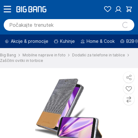
Akcije & promocije
Kuhinje
Home & Cook
B2B
Big Bang
Mobilne naprave in foto
Dodatki za telefone in tablice
Zaščitni ovitki in torbice