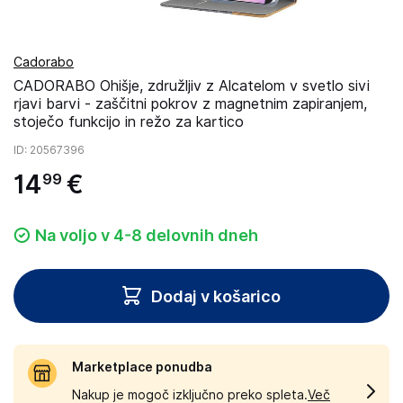
Cadorabo
CADORABO Ohišje, združljiv z Alcatelom v svetlo sivi
rjavi barvi - zaščitni pokrov z magnetnim zapiranjem,
stoječo funkcijo in režo za kartico
ID
: 20567396
14
€
99
Na voljo v 4-8 delovnih dneh
Dodaj v košarico
Marketplace ponudba
Nakup je mogoč izključno preko spleta.
Več