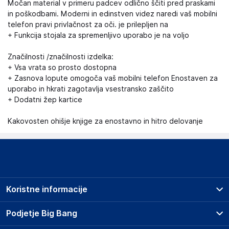
Močan material v primeru padcev odlično ščiti pred praskami
in poškodbami. Moderni in edinstven videz naredi vaš mobilni
telefon pravi privlačnost za oči. je prilepljen na
+ Funkcija stojala za spremenljivo uporabo je na voljo
Značilnosti /značilnosti izdelka:
+ Vsa vrata so prosto dostopna
+ Zasnova lopute omogoča vaš mobilni telefon Enostaven za
uporabo in hkrati zagotavlja vsestransko zaščito
+ Dodatni žep kartice
Kakovosten ohišje knjige za enostavno in hitro delovanje
Koristne informacije
Prodajna mesta
Podjetje Big Bang
Splošni pogoji