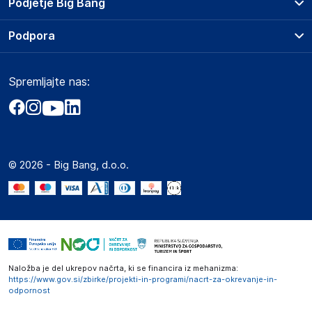
Podjetje Big Bang
Splošni pogoji
O podjetju
Podpora
Storitve
Kontakti
Dostava, vnos in odvoz
Pogosta vprašanja
Družbena odgovornost
Načini plačila
Spremljajte nas:
Marketplace
Obvestila za javnost
Nakup na obroke
Kako oddati naročilo?
Akt o digitalnih storitvah
Zavarovanje izdelkov
Vračila in reklamacije
Prodaja podjetjem
Politika zasebnosti
Big Partner - distribucija
Spletni piškotki
© 2026 - Big Bang, d.o.o.
Marketplace za partnerje
Novosti
Interna varna linija za prijavo kršitev po ZZPRI
Zaposlitev
Naložba je del ukrepov načrta, ki se financira iz mehanizma:
https://www.gov.si/zbirke/projekti-in-programi/nacrt-za-okrevanje-in-
odpornost