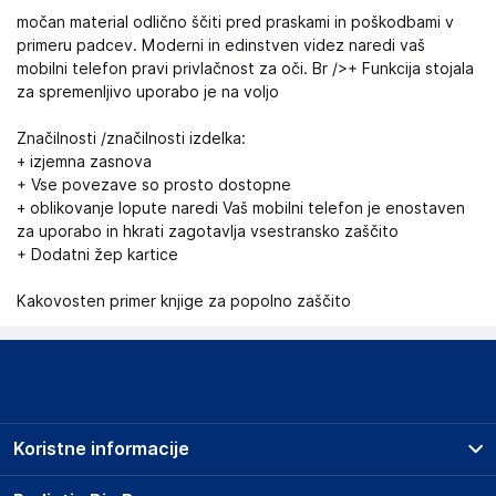
močan material odlično ščiti pred praskami in poškodbami v
primeru padcev. Moderni in edinstven videz naredi vaš
mobilni telefon pravi privlačnost za oči. Br />+ Funkcija stojala
za spremenljivo uporabo je na voljo
Značilnosti /značilnosti izdelka:
+ izjemna zasnova
+ Vse povezave so prosto dostopne
+ oblikovanje lopute naredi Vaš mobilni telefon je enostaven
za uporabo in hkrati zagotavlja vsestransko zaščito
+ Dodatni žep kartice
Kakovosten primer knjige za popolno zaščito
Koristne informacije
Prodajna mesta