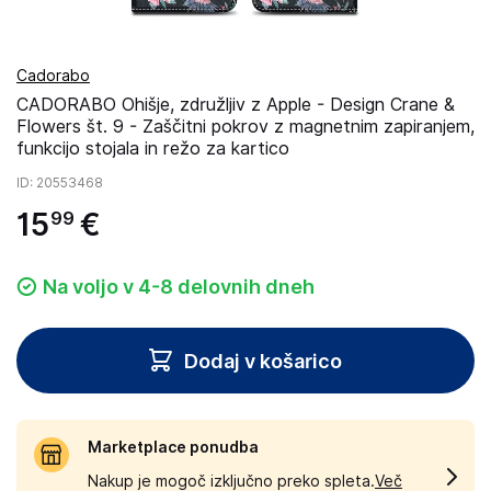
Cadorabo
CADORABO Ohišje, združljiv z Apple - Design Crane &
Flowers št. 9 - Zaščitni pokrov z magnetnim zapiranjem,
funkcijo stojala in režo za kartico
ID
: 20553468
15
€
99
Na voljo v 4-8 delovnih dneh
Dodaj v košarico
Marketplace ponudba
Nakup je mogoč izključno preko spleta.
Več