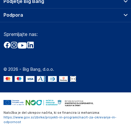
Podjetje Big Bang
Splošni pogoji
O podjetju
Podpora
Storitve
Kontakti
Dostava, vnos in odvoz
Pogosta vprašanja
Družbena odgovornost
Načini plačila
Spremljajte nas:
Marketplace
Obvestila za javnost
Nakup na obroke
Kako oddati naročilo?
Akt o digitalnih storitvah
Zavarovanje izdelkov
Vračila in reklamacije
Prodaja podjetjem
Politika zasebnosti
Big Partner - distribucija
Spletni piškotki
© 2026 - Big Bang, d.o.o.
Marketplace za partnerje
Novosti
Interna varna linija za prijavo kršitev po ZZPRI
Zaposlitev
Naložba je del ukrepov načrta, ki se financira iz mehanizma:
https://www.gov.si/zbirke/projekti-in-programi/nacrt-za-okrevanje-in-
odpornost