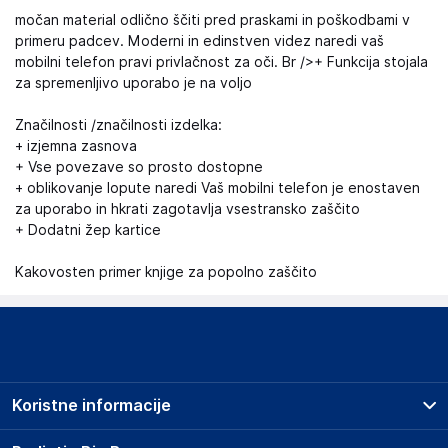
močan material odlično ščiti pred praskami in poškodbami v
primeru padcev. Moderni in edinstven videz naredi vaš
mobilni telefon pravi privlačnost za oči. Br />+ Funkcija stojala
za spremenljivo uporabo je na voljo
Značilnosti /značilnosti izdelka:
+ izjemna zasnova
+ Vse povezave so prosto dostopne
+ oblikovanje lopute naredi Vaš mobilni telefon je enostaven
za uporabo in hkrati zagotavlja vsestransko zaščito
+ Dodatni žep kartice
Kakovosten primer knjige za popolno zaščito
Koristne informacije
Prodajna mesta