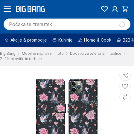
Akcije & promocije
Kuhinje
Home & Cook
B2B
Big Bang
Mobilne naprave in foto
Dodatki za telefone in tablice
Zaščitni ovitki in torbice