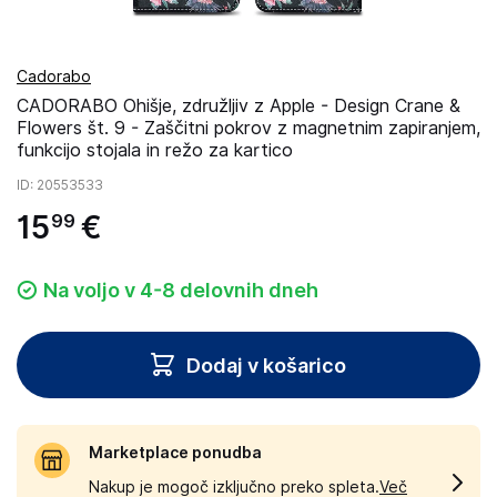
Cadorabo
CADORABO Ohišje, združljiv z Apple - Design Crane &
Flowers št. 9 - Zaščitni pokrov z magnetnim zapiranjem,
funkcijo stojala in režo za kartico
ID
: 20553533
15
€
99
Na voljo v 4-8 delovnih dneh
Dodaj v košarico
Marketplace ponudba
Nakup je mogoč izključno preko spleta.
Več