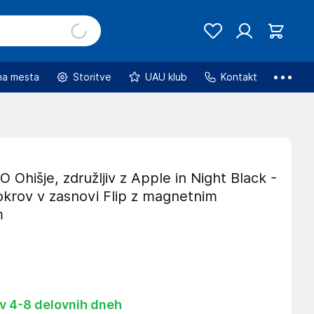
na mesta
Storitve
UAU klub
Kontakt
hišje, združljiv z Apple in Night Black -
okrov v zasnovi Flip z magnetnim
m
 v 4-8 delovnih dneh