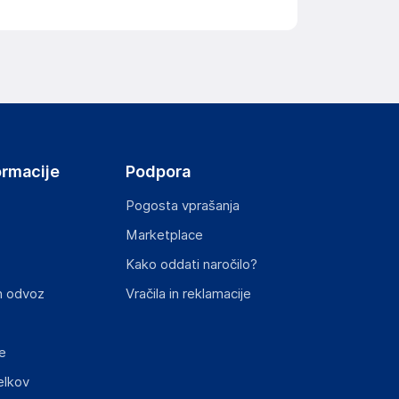
ormacije
Podpora
Pogosta vprašanja
Marketplace
Kako oddati naročilo?
n odvoz
Vračila in reklamacije
e
elkov