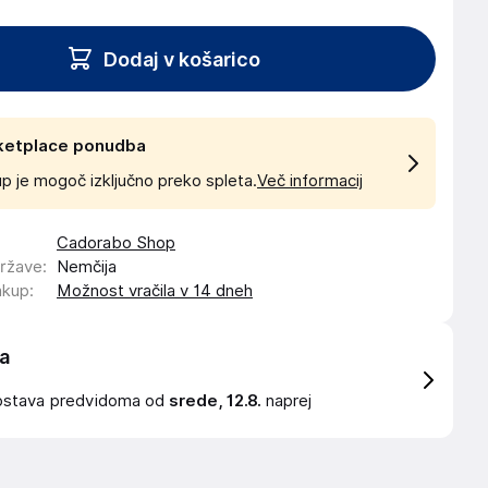
Dodaj v košarico
ketplace ponudba
p je mogoč izključno preko spleta.
Več informacij
Cadorabo Shop
države
:
Nemčija
akup
:
Možnost vračila v 14 dneh
a
ostava
predvidoma od
srede, 12.8.
naprej