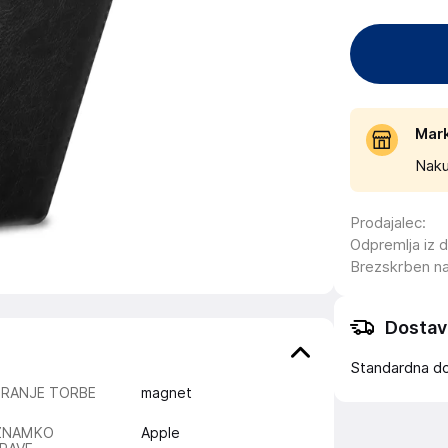
Mar
Naku
Prodajalec
:
Odpremlja iz 
Brezskrben n
Dostav
Standardna d
IRANJE TORBE
magnet
ZNAMKO
Apple