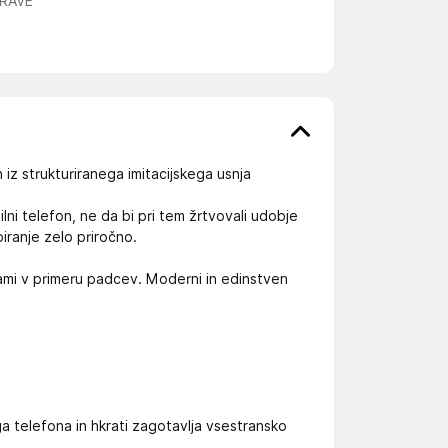
RAVE
iz strukturiranega imitacijskega usnja
lni telefon, ne da bi pri tem žrtvovali udobje
iranje zelo priročno.
ami v primeru padcev. Moderni in edinstven
 telefona in hkrati zagotavlja vsestransko