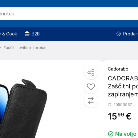
 & Cook
B2B
Prodaj
Zaščitni ovitki in torbice
Cadorabo
CADORABO O
Zaščitni p
zapiranje
ID
: 20593937
15
€
99
Na voljo