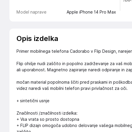
NAP
Model naprave
Apple iPhone 14 Pro Max
Opis izdelka
Primer mobilnega telefona Cadorabo v Flip Design, narejen 
Flip ohišje nudi zaščito in popolno zadrževanje za vaš mobi
ali uporabnost. Magnetno zapiranje naredi odpiranje in zap
močan material popolnoma ščiti pred praskami in poškodb
videz naredi vaš mobilni telefon pravi privlačnost za oči.
+ sintetični usnje
Značilnosti /značilnosti izdelka:
+ Vsa vrata so prosto dostopna
+ FLIP dizajn omogoča udobno delovanje vašega mobilnega
zaščito