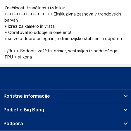
Značilnosti /značilnosti izdelka:
++++++++++++++++++++ Ekskluzivna zasnova v trendovskih
barvah
+ izrez za kamero in vrata
+ Obratovalno udobje ni omejeno!
+ se zelo dobro prilega in je dimenzijsko stabilen in odporen
r /Br / > Sodobni zaščitni primer, sestavljen iz nedrsečega
TPU + silikona
Koristne informacije
Prodajna mesta
Podjetje Big Bang
Splošni pogoji
O podjetju
Podpora
Storitve
Kontakti