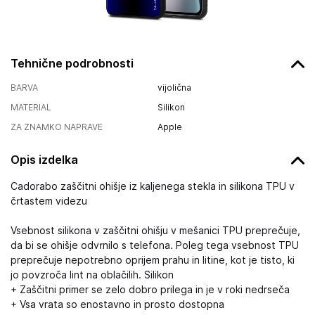
Tehnične podrobnosti
BARVA
vijolična
MATERIAL
Silikon
ZA ZNAMKO NAPRAVE
Apple
Opis izdelka
Cadorabo zaščitni ohišje iz kaljenega stekla in silikona TPU v
črtastem videzu
Vsebnost silikona v zaščitni ohišju v mešanici TPU preprečuje,
da bi se ohišje odvrnilo s telefona. Poleg tega vsebnost TPU
preprečuje nepotrebno oprijem prahu in litine, kot je tisto, ki
jo povzroča lint na oblačilih. Silikon
+ Zaščitni primer se zelo dobro prilega in je v roki nedrseča
+ Vsa vrata so enostavno in prosto dostopna