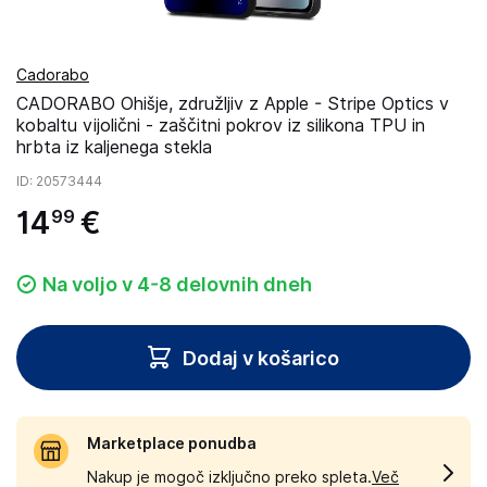
Cadorabo
CADORABO Ohišje, združljiv z Apple - Stripe Optics v
kobaltu vijolični - zaščitni pokrov iz silikona TPU in
hrbta iz kaljenega stekla
ID
: 20573444
14
€
99
Na voljo v 4-8 delovnih dneh
Dodaj v košarico
Marketplace ponudba
Nakup je mogoč izključno preko spleta.
Več