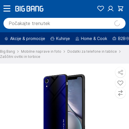
Akcije & promocije
Kuhinje
Home & Cook
B2B
Big Bang
Mobilne naprave in foto
Dodatki za telefone in tablice
Zaščitni ovitki in torbice