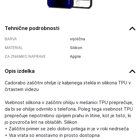
Tehnične podrobnosti
BARVA
vijolična
MATERIAL
Silikon
ZA ZNAMKO NAPRAVE
Apple
Opis izdelka
Cadorabo zaščitni ohišje iz kaljenega stekla in silikona TPU v
črtastem videzu
Vsebnost silikona v zaščitni ohišju v mešanici TPU preprečuje,
da bi se ohišje odvrnilo s telefona. Poleg tega vsebnost TPU
preprečuje nepotrebno oprijem prahu in litine, kot je tisto, ki
jo povzroča lint na oblačilih. Silikon
+ Zaščitni primer se zelo dobro prilega in je v roki nedrseča
+ Vsa vrata so enostavno in prosto dostopna