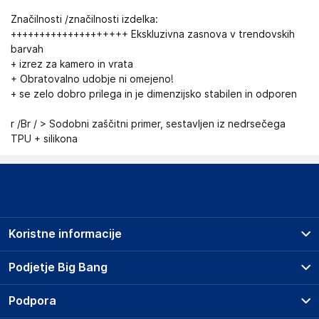
Značilnosti /značilnosti izdelka:
++++++++++++++++++++ Ekskluzivna zasnova v trendovskih
barvah
+ izrez za kamero in vrata
+ Obratovalno udobje ni omejeno!
+ se zelo dobro prilega in je dimenzijsko stabilen in odporen
r /Br / > Sodobni zaščitni primer, sestavljen iz nedrsečega
TPU + silikona
Koristne informacije
Prodajna mesta
Podjetje Big Bang
Splošni pogoji
O podjetju
Podpora
Storitve
Kontakti