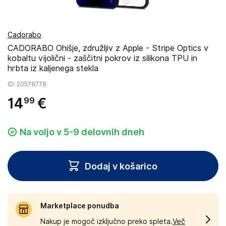
Cadorabo
CADORABO Ohišje, združljiv z Apple - Stripe Optics v
kobaltu vijolični - zaščitni pokrov iz silikona TPU in
hrbta iz kaljenega stekla
ID
: 20578778
14
€
99
Na voljo v 5-9 delovnih dneh
Dodaj v košarico
Marketplace ponudba
Nakup je mogoč izključno preko spleta.
Več