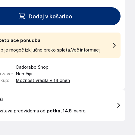
Dodaj v košarico
ketplace ponudba
p je mogoč izključno preko spleta.
Več informacij
Cadorabo Shop
države
:
Nemčija
akup
:
Možnost vračila v 14 dneh
a
ostava
predvidoma od
petka, 14.8.
naprej