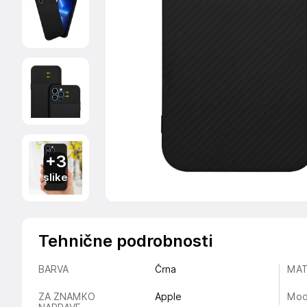
+3
slike
Tehnične podrobnosti
BARVA
Črna
MAT
ZA ZNAMKO
Apple
Mod