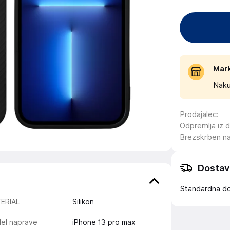
Mar
Naku
Prodajalec
:
Odpremlja iz 
Brezskrben n
Dostav
Standardna d
ERIAL
Silikon
el naprave
iPhone 13 pro max