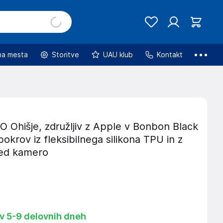
na mesta
Storitve
UAU klub
Kontakt
Ohišje, združljiv z Apple v Bonbon Black
 pokrov iz fleksibilnega silikona TPU in z
red kamero
 v 5-9 delovnih dneh