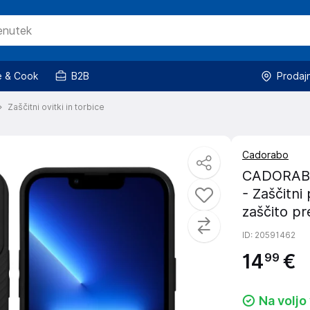
 & Cook
B2B
Prodaj
Zaščitni ovitki in torbice
Cadorabo
CADORABO 
- Zaščitni
zaščito p
ID
: 20591462
14
€
99
Na voljo