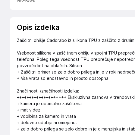
NAPRAVE
Opis izdelka
Zaščitni ohišje Cadorabo iz silikona TPU z zaščito z drsn
Vsebnost silikona v zaščitnem ohišju v spojini TPU prepreču
telefona. Poleg tega vsebnost TPU preprečuje nepotrebno op
povzroča lint na oblačilih. Silikon
+ Zaščitni primer se zelo dobro prilega in je v roki nedrseč
+ Vsa vrata so enostavno in prosto dostopna
Značilnosti /značilnosti izdelka:
++++++++++++++++++++ Ekskluzivna zasnova v trendovski
+ kamera je optimalno zaščitena
+ mat videz
+ vdolbina za kamero in vrata
+ delovno udobje ni omejeno!
+ zelo dobro prilega se zelo dobro in je dimenzijska in sta