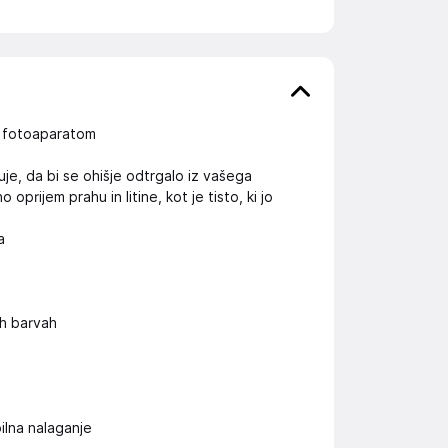
im fotoaparatom
je, da bi se ohišje odtrgalo iz vašega
rijem prahu in litine, kot je tisto, ki jo
a
h barvah
bilna nalaganje