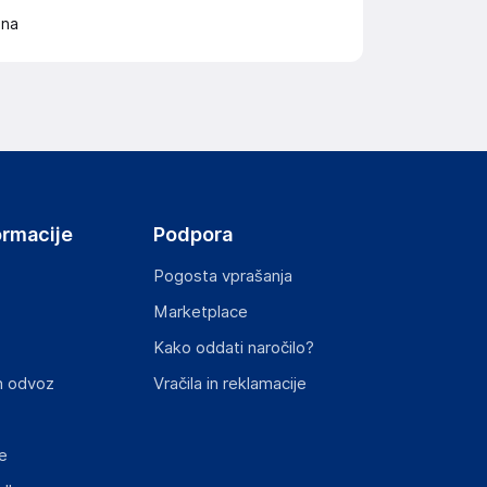
ona
ormacije
Podpora
Pogosta vprašanja
Marketplace
Kako oddati naročilo?
n odvoz
Vračila in reklamacije
e