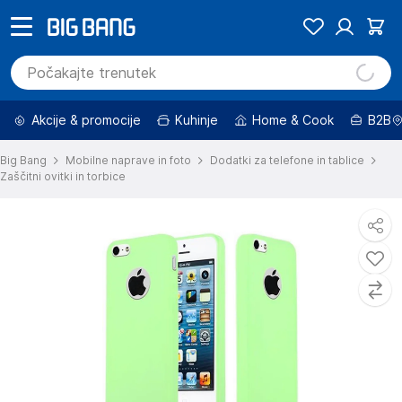
Akcije & promocije
Kuhinje
Home & Cook
B2B
Big Bang
Mobilne naprave in foto
Dodatki za telefone in tablice
Zaščitni ovitki in torbice