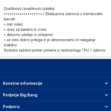
Značilnosti /značilnosti izdelka:
++++++++++++++++++++ Ekskluzivna zasnova v trendovskih
barvah
+ mat videz
+ izrez za kamero in vrata
+ delovno udobje ni omejeno!
+ se zelo dobro prilega in je dimenzionalno in nalaganje
stabilno
Sodobni zaščitni primer primera iz nedrsečega TPU + silikona
Koristne informacije
Prodajna mesta
Podjetje Big Bang
Splošni pogoji
O podjetju
Podpora
Storitve