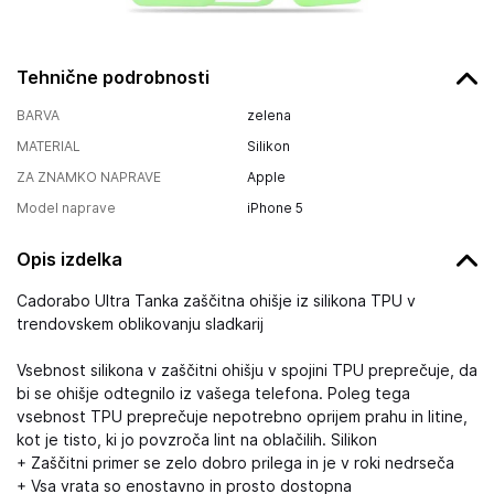
Tehnične podrobnosti
BARVA
zelena
MATERIAL
Silikon
ZA ZNAMKO NAPRAVE
Apple
Model naprave
iPhone 5
Opis izdelka
Cadorabo Ultra Tanka zaščitna ohišje iz silikona TPU v
trendovskem oblikovanju sladkarij
Vsebnost silikona v zaščitni ohišju v spojini TPU preprečuje, da
bi se ohišje odtegnilo iz vašega telefona. Poleg tega
vsebnost TPU preprečuje nepotrebno oprijem prahu in litine,
kot je tisto, ki jo povzroča lint na oblačilih. Silikon
+ Zaščitni primer se zelo dobro prilega in je v roki nedrseča
+ Vsa vrata so enostavno in prosto dostopna