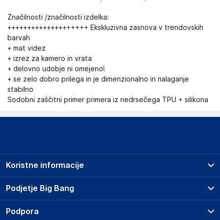
Značilnosti /značilnosti izdelka:
++++++++++++++++++++ Ekskluzivna zasnova v trendovskih
barvah
+ mat videz
+ izrez za kamero in vrata
+ delovno udobje ni omejeno!
+ se zelo dobro prilega in je dimenzionalno in nalaganje
stabilno
Sodobni zaščitni primer primera iz nedrsečega TPU + silikona
Koristne informacije
Prodajna mesta
Podjetje Big Bang
Splošni pogoji
O podjetju
Podpora
Storitve