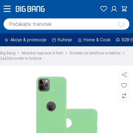
Akcije & promocije
Kuhinje
Home & Cook
B2B
Big Bang
Mobilne naprave in foto
Dodatki za telefone in tablice
Zaščitni ovitki in torbice