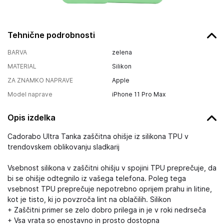
Tehnične podrobnosti
BARVA
zelena
MATERIAL
Silikon
ZA ZNAMKO NAPRAVE
Apple
Model naprave
iPhone 11 Pro Max
Opis izdelka
Cadorabo Ultra Tanka zaščitna ohišje iz silikona TPU v
trendovskem oblikovanju sladkarij
Vsebnost silikona v zaščitni ohišju v spojini TPU preprečuje, da
bi se ohišje odtegnilo iz vašega telefona. Poleg tega
vsebnost TPU preprečuje nepotrebno oprijem prahu in litine,
kot je tisto, ki jo povzroča lint na oblačilih. Silikon
+ Zaščitni primer se zelo dobro prilega in je v roki nedrseča
+ Vsa vrata so enostavno in prosto dostopna