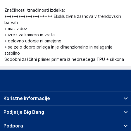
Značilnosti /značilnosti izdelka:
++++++++++++++++++++ Ekskluzivna zasnova v trendovskih
barvah
+ mat videz
+ izrez za kamero in vrata
+ delovno udobje ni omejeno!
+ se zelo dobro prilega in je dimenzionalno in nalaganje
stabilno
Sodobni zaščitni primer primera iz nedrsečega TPU + silikona
Koristne informacije
Prodajna mesta
Podjetje Big Bang
Splošni pogoji
O podjetju
Podpora
Storitve