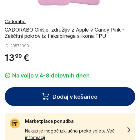
Cadorabo
CADORABO Ohišje, združljiv z Apple v Candy Pink -
Zaščitni pokrov iz fleksibilnega silikona TPU
ID
: 20572393
13
€
99
Na voljo v 4-8 delovnih dneh
Dodaj v košarico
Marketplace ponudba
Nakup je mogoč izključno preko spleta.
Več
informacij