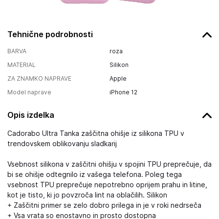
Tehnične podrobnosti
BARVA
roza
MATERIAL
Silikon
ZA ZNAMKO NAPRAVE
Apple
Model naprave
iPhone 12
Opis izdelka
Cadorabo Ultra Tanka zaščitna ohišje iz silikona TPU v
trendovskem oblikovanju sladkarij
Vsebnost silikona v zaščitni ohišju v spojini TPU preprečuje, da
bi se ohišje odtegnilo iz vašega telefona. Poleg tega
vsebnost TPU preprečuje nepotrebno oprijem prahu in litine,
kot je tisto, ki jo povzroča lint na oblačilih. Silikon
+ Zaščitni primer se zelo dobro prilega in je v roki nedrseča
+ Vsa vrata so enostavno in prosto dostopna