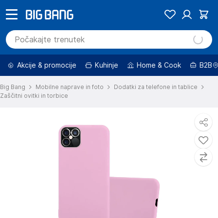
Akcije & promocije
Kuhinje
Home & Cook
B2B
Big Bang
Mobilne naprave in foto
Dodatki za telefone in tablice
Zaščitni ovitki in torbice