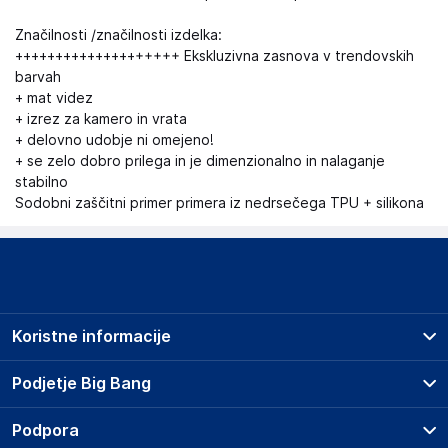
Značilnosti /značilnosti izdelka:
++++++++++++++++++++ Ekskluzivna zasnova v trendovskih
barvah
+ mat videz
+ izrez za kamero in vrata
+ delovno udobje ni omejeno!
+ se zelo dobro prilega in je dimenzionalno in nalaganje
stabilno
Sodobni zaščitni primer primera iz nedrsečega TPU + silikona
Koristne informacije
Prodajna mesta
Podjetje Big Bang
Splošni pogoji
O podjetju
Podpora
Storitve