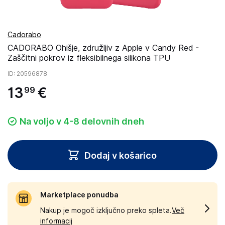
Cadorabo
CADORABO Ohišje, združljiv z Apple v Candy Red -
Zaščitni pokrov iz fleksibilnega silikona TPU
ID
: 20596878
13
€
99
Na voljo v 4-8 delovnih dneh
Dodaj v košarico
Marketplace ponudba
Nakup je mogoč izključno preko spleta.
Več
informacij