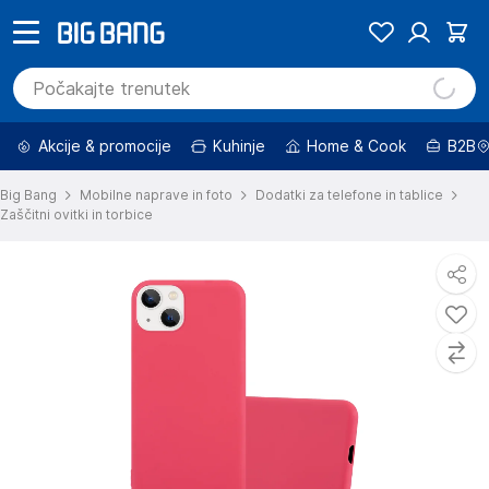
Akcije & promocije
Kuhinje
Home & Cook
B2B
Big Bang
Mobilne naprave in foto
Dodatki za telefone in tablice
Zaščitni ovitki in torbice