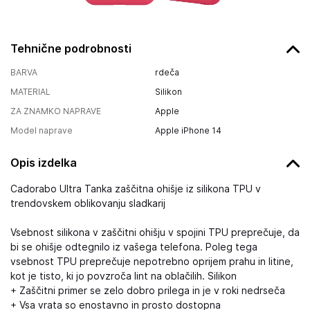
Tehnične podrobnosti
BARVA
rdeča
MATERIAL
Silikon
ZA ZNAMKO NAPRAVE
Apple
Model naprave
Apple iPhone 14
Opis izdelka
Cadorabo Ultra Tanka zaščitna ohišje iz silikona TPU v
trendovskem oblikovanju sladkarij
Vsebnost silikona v zaščitni ohišju v spojini TPU preprečuje, da
bi se ohišje odtegnilo iz vašega telefona. Poleg tega
vsebnost TPU preprečuje nepotrebno oprijem prahu in litine,
kot je tisto, ki jo povzroča lint na oblačilih. Silikon
+ Zaščitni primer se zelo dobro prilega in je v roki nedrseča
+ Vsa vrata so enostavno in prosto dostopna