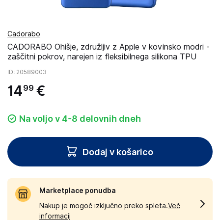
Cadorabo
CADORABO Ohišje, združljiv z Apple v kovinsko modri -
zaščitni pokrov, narejen iz fleksibilnega silikona TPU
ID
: 20589003
14
€
99
Na voljo v 4-8 delovnih dneh
Dodaj v košarico
Marketplace ponudba
Nakup je mogoč izključno preko spleta.
Več
informacij