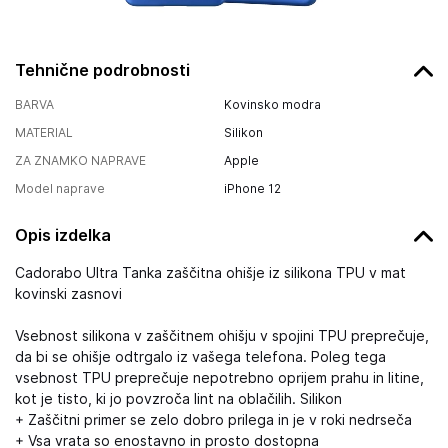
Tehnične podrobnosti
BARVA
Kovinsko modra
MATERIAL
Silikon
ZA ZNAMKO NAPRAVE
Apple
Model naprave
iPhone 12
Opis izdelka
Cadorabo Ultra Tanka zaščitna ohišje iz silikona TPU v mat
kovinski zasnovi
Vsebnost silikona v zaščitnem ohišju v spojini TPU preprečuje,
da bi se ohišje odtrgalo iz vašega telefona. Poleg tega
vsebnost TPU preprečuje nepotrebno oprijem prahu in litine,
kot je tisto, ki jo povzroča lint na oblačilih. Silikon
+ Zaščitni primer se zelo dobro prilega in je v roki nedrseča
+ Vsa vrata so enostavno in prosto dostopna