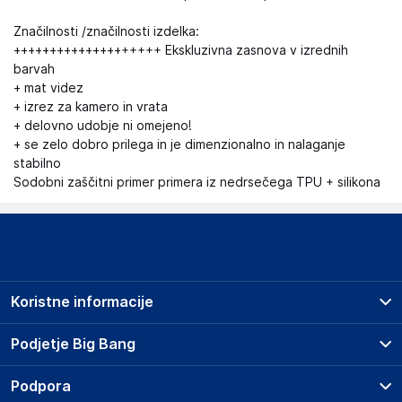
Značilnosti /značilnosti izdelka:
++++++++++++++++++++ Ekskluzivna zasnova v izrednih
barvah
+ mat videz
+ izrez za kamero in vrata
+ delovno udobje ni omejeno!
+ se zelo dobro prilega in je dimenzionalno in nalaganje
stabilno
Sodobni zaščitni primer primera iz nedrsečega TPU + silikona
Koristne informacije
Prodajna mesta
Podjetje Big Bang
Splošni pogoji
O podjetju
Podpora
Storitve