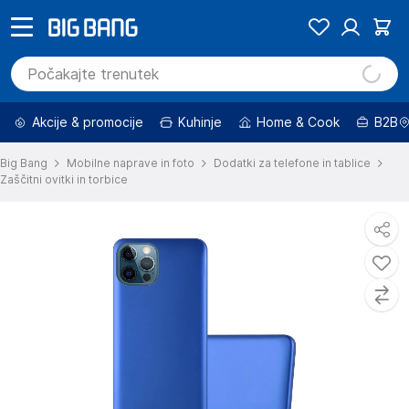
Akcije & promocije
Kuhinje
Home & Cook
B2B
Big Bang
Mobilne naprave in foto
Dodatki za telefone in tablice
Zaščitni ovitki in torbice