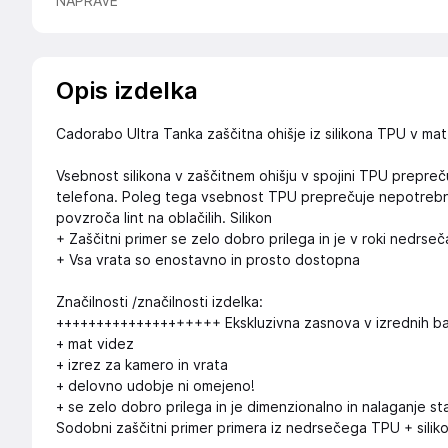
NAPRAVE
Opis izdelka
Cadorabo Ultra Tanka zaščitna ohišje iz silikona TPU v mat
Vsebnost silikona v zaščitnem ohišju v spojini TPU prepreču
telefona. Poleg tega vsebnost TPU preprečuje nepotrebno op
povzroča lint na oblačilih. Silikon
+ Zaščitni primer se zelo dobro prilega in je v roki nedrseč
+ Vsa vrata so enostavno in prosto dostopna
Značilnosti /značilnosti izdelka:
++++++++++++++++++++ Ekskluzivna zasnova v izrednih b
+ mat videz
+ izrez za kamero in vrata
+ delovno udobje ni omejeno!
+ se zelo dobro prilega in je dimenzionalno in nalaganje st
Sodobni zaščitni primer primera iz nedrsečega TPU + silik