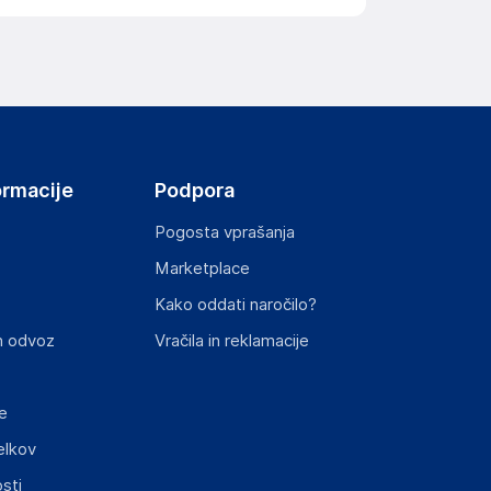
ormacije
Podpora
Pogosta vprašanja
Marketplace
Kako oddati naročilo?
n odvoz
Vračila in reklamacije
e
elkov
sti