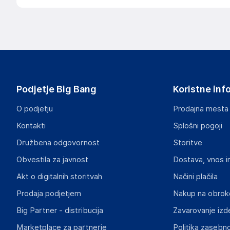
Podjetje Big Bang
Koristne inf
O podjetju
Prodajna mesta
Kontakti
Splošni pogoji
Družbena odgovornost
Storitve
Obvestila za javnost
Dostava, vnos i
Akt o digitalnih storitvah
Načini plačila
Prodaja podjetjem
Nakup na obrok
Big Partner - distribucija
Zavarovanje izd
Marketplace za partnerje
Politika zasebno