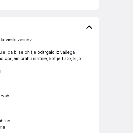
 kovinski zasnovi
je, da bi se ohišje odtrgalo iz vašega
rijem prahu in litine, kot je tisto, ki jo
a
arvah
abilno
ona