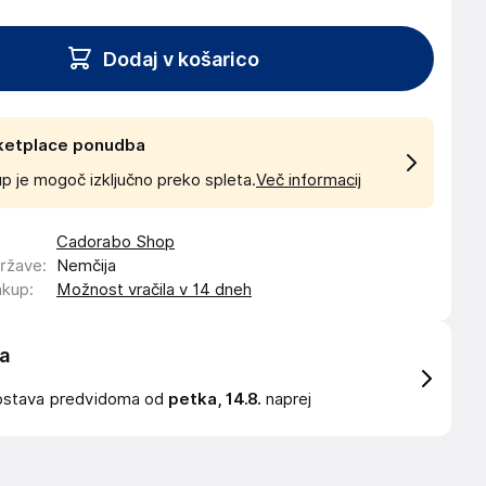
Dodaj v košarico
ketplace ponudba
p je mogoč izključno preko spleta.
Več informacij
Cadorabo Shop
države
:
Nemčija
akup
:
Možnost vračila v 14 dneh
a
ostava
predvidoma od
petka, 14.8.
naprej