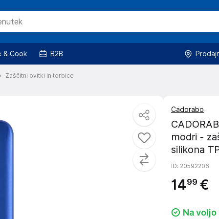
 & Cook
B2B
Prodaj
Zaščitni ovitki in torbice
Cadorabo
CADORABO 
modri - za
silikona T
ID
: 20592206
14
€
99
Na voljo