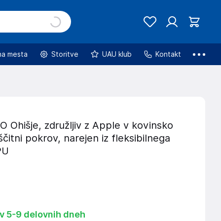
na mesta
Storitve
UAU klub
Kontakt
Ohišje, združljiv z Apple v kovinsko
ščitni pokrov, narejen iz fleksibilnega
PU
 v 5-9 delovnih dneh