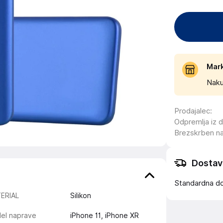
Mar
Naku
Prodajalec
:
Odpremlja iz 
Brezskrben n
Dostav
Standardna d
ERIAL
Silikon
el naprave
iPhone 11, iPhone XR