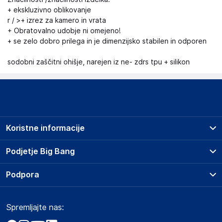
+ ekskluzivno oblikovanje
r / >+ izrez za kamero in vrata
+ Obratovalno udobje ni omejeno!
+ se zelo dobro prilega in je dimenzijsko stabilen in odporen
sodobni zaščitni ohišje, narejen iz ne- zdrs tpu + silikon
Koristne informacije
Prodajna mesta
Podjetje Big Bang
Splošni pogoji
O podjetju
Podpora
Storitve
Kontakti
Dostava, vnos in odvoz
Pogosta vprašanja
Družbena odgovornost
Načini plačila
Spremljajte nas:
Marketplace
Obvestila za javnost
Nakup na obroke
Kako oddati naročilo?