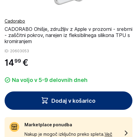
Cadorabo
CADORABO Ohišje, združljiv z Apple v prozorni - srebrni
- zaščitni pokrov, narejen iz fleksibilnega silikona TPU s
kromiranjem
ID
: 20603053
14
€
99
Na voljo v 5-9 delovnih dneh
Dodaj v košarico
Marketplace ponudba
Nakup je mogoč izključno preko spleta.
Več