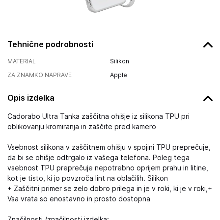
Tehnične podrobnosti
MATERIAL
Silikon
ZA ZNAMKO NAPRAVE
Apple
Opis izdelka
Cadorabo Ultra Tanka zaščitna ohišje iz silikona TPU pri
oblikovanju kromiranja in zaščite pred kamero
Vsebnost silikona v zaščitnem ohišju v spojini TPU preprečuje,
da bi se ohišje odtrgalo iz vašega telefona. Poleg tega
vsebnost TPU preprečuje nepotrebno oprijem prahu in litine,
kot je tisto, ki jo povzroča lint na oblačilih. Silikon
+ Zaščitni primer se zelo dobro prilega in je v roki, ki je v roki,+
Vsa vrata so enostavno in prosto dostopna
Značilnosti /značilnosti izdelka: