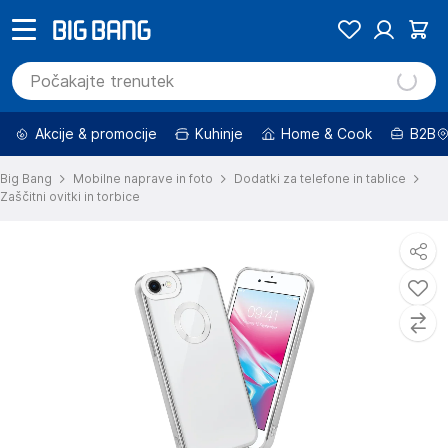
Akcije & promocije
Kuhinje
Home & Cook
B2B
Big Bang
Mobilne naprave in foto
Dodatki za telefone in tablice
Zaščitni ovitki in torbice