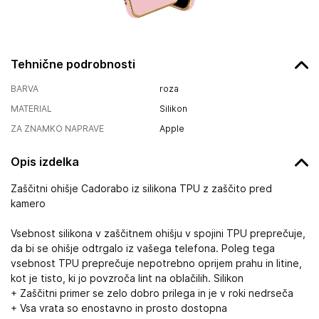
Tehnične podrobnosti
BARVA
roza
MATERIAL
Silikon
ZA ZNAMKO NAPRAVE
Apple
Opis izdelka
Zaščitni ohišje Cadorabo iz silikona TPU z zaščito pred
kamero
Vsebnost silikona v zaščitnem ohišju v spojini TPU preprečuje,
da bi se ohišje odtrgalo iz vašega telefona. Poleg tega
vsebnost TPU preprečuje nepotrebno oprijem prahu in litine,
kot je tisto, ki jo povzroča lint na oblačilih. Silikon
+ Zaščitni primer se zelo dobro prilega in je v roki nedrseča
+ Vsa vrata so enostavno in prosto dostopna