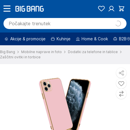
Akcije & promocije
Kuhinje
Home & Cook
B2B
Big Bang
Mobilne naprave in foto
Dodatki za telefone in tablice
Zaščitni ovitki in torbice