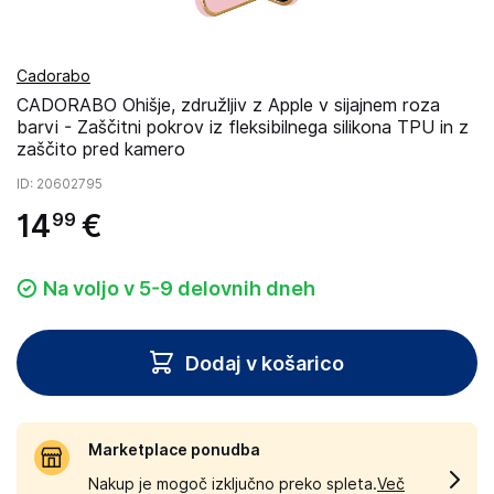
Cadorabo
CADORABO Ohišje, združljiv z Apple v sijajnem roza
barvi - Zaščitni pokrov iz fleksibilnega silikona TPU in z
zaščito pred kamero
ID
: 20602795
14
€
99
Na voljo v 5-9 delovnih dneh
Dodaj v košarico
Marketplace ponudba
Nakup je mogoč izključno preko spleta.
Več