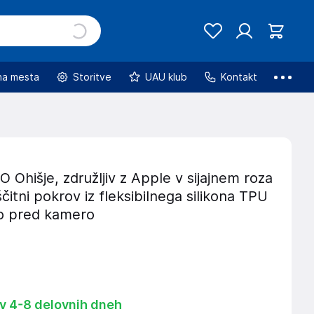
na mesta
Storitve
UAU klub
Kontakt
hišje, združljiv z Apple v sijajnem roza
ščitni pokrov iz fleksibilnega silikona TPU
to pred kamero
 v 4-8 delovnih dneh