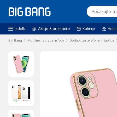
Izdelki
Akcije & promocije
Kuhinje
Home
Big Bang
Mobilne naprave in foto
Dodatki za telefone in tablice