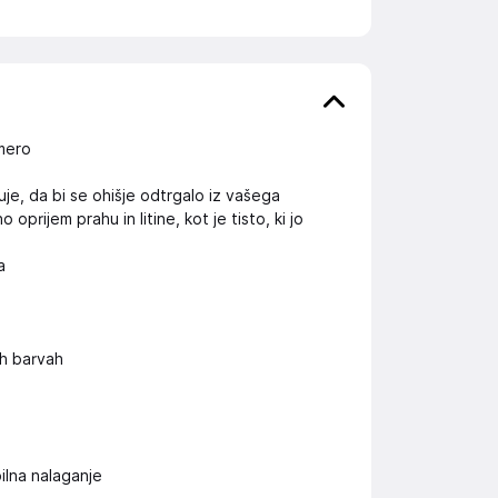
amero
je, da bi se ohišje odtrgalo iz vašega
rijem prahu in litine, kot je tisto, ki jo
a
h barvah
bilna nalaganje