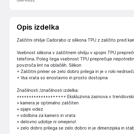
NAPRAVE
Opis izdelka
Zaščitni ohišje Cadorabo iz silikona TPU z zaščito pred k
Vsebnost silikona v zaščitnem ohišju v spojini TPU prepreču
telefona. Poleg tega vsebnost TPU preprečuje nepotrebno op
povzroča lint na oblačilih. Silikon
+ Zaščitni primer se zelo dobro prilega in je v roki nedrseč
+ Vsa vrata so enostavno in prosto dostopna
Značilnosti /značilnosti izdelka:
++++++++++++++++++++ Ekskluzivna zasnova v trendovski
+ kamera je optimalno zaščiten
+ sijajni videz
+ vdolbina za kamero in vrata
+ delovno udobje ni omejeno!
+ zelo dobro prilega se zelo dobro in je dimenzijska in sta