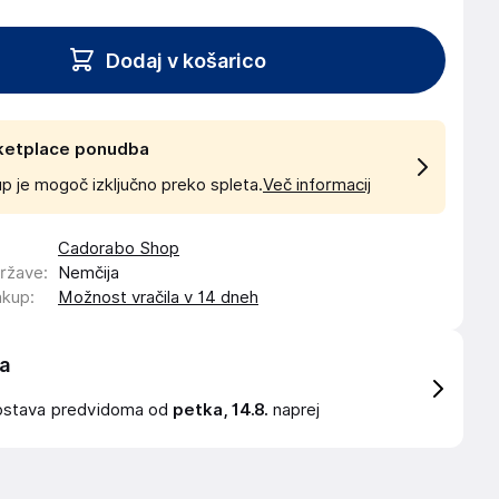
Dodaj v košarico
ketplace ponudba
p je mogoč izključno preko spleta.
Več informacij
Cadorabo Shop
države
:
Nemčija
akup
:
Možnost vračila v 14 dneh
a
ostava
predvidoma od
petka, 14.8.
naprej