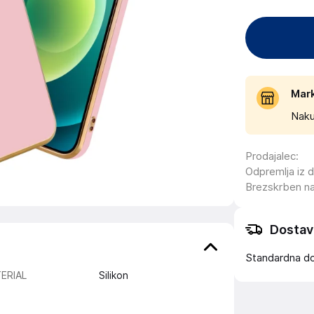
Mar
Naku
Prodajalec
:
Odpremlja iz 
Brezskrben n
Dostav
Standardna d
ERIAL
Silikon