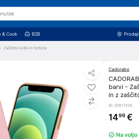
 & Cook
B2B
Prodaj
Zaščitni ovitki in torbice
Cadorabo
CADORABO O
barvi - Za
in z zašči
ID
: 20617229
14
€
99
Na voljo