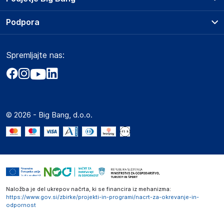
Splošni pogoji
O podjetju
Podpora
Storitve
Kontakti
Dostava, vnos in odvoz
Pogosta vprašanja
Družbena odgovornost
Načini plačila
Spremljajte nas:
Marketplace
Obvestila za javnost
Nakup na obroke
Kako oddati naročilo?
Akt o digitalnih storitvah
Zavarovanje izdelkov
Vračila in reklamacije
Prodaja podjetjem
Politika zasebnosti
Big Partner - distribucija
Spletni piškotki
© 2026 - Big Bang, d.o.o.
Marketplace za partnerje
Novosti
Interna varna linija za prijavo kršitev po ZZPRI
Zaposlitev
Naložba je del ukrepov načrta, ki se financira iz mehanizma:
https://www.gov.si/zbirke/projekti-in-programi/nacrt-za-okrevanje-in-
odpornost