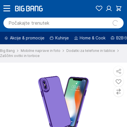
Akcije & promocije
Kuhinje
Home & Cook
B2B
Big Bang
Mobilne naprave in foto
Dodatki za telefone in tablice
Zaščitni ovitki in torbice