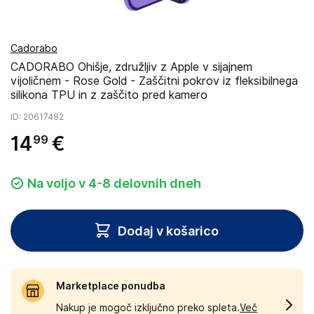
Cadorabo
CADORABO Ohišje, združljiv z Apple v sijajnem
vijoličnem - Rose Gold - Zaščitni pokrov iz fleksibilnega
silikona TPU in z zaščito pred kamero
ID
: 20617482
14
€
99
Na voljo v 4-8 delovnih dneh
Dodaj v košarico
Marketplace ponudba
Nakup je mogoč izključno preko spleta.
Več