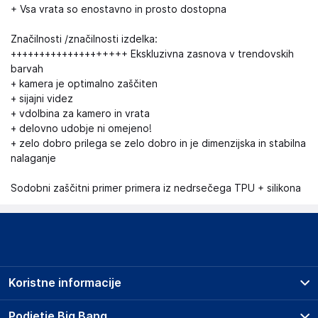
+ Vsa vrata so enostavno in prosto dostopna
Značilnosti /značilnosti izdelka:
++++++++++++++++++++ Ekskluzivna zasnova v trendovskih
barvah
+ kamera je optimalno zaščiten
+ sijajni videz
+ vdolbina za kamero in vrata
+ delovno udobje ni omejeno!
+ zelo dobro prilega se zelo dobro in je dimenzijska in stabilna
nalaganje
Sodobni zaščitni primer primera iz nedrsečega TPU + silikona
Koristne informacije
Prodajna mesta
Podjetje Big Bang