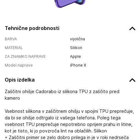
Tehnične podrobnosti
BARVA
vijolična
MATERIAL
Silikon
ZA ZNAMKO NAPRAVE
Apple
Model naprave
iPhone X
Opis izdelka
Zaščitni ohišje Cadorabo iz silikona TPU z zaščito pred
kamero
Vsebnost silikona v zaščitnem ohišju v spojini TPU preprečuje,
da bi se ohišje odtrgalo iz vašega telefona. Poleg tega
vsebnost TPU preprečuje nepotrebno oprijem prahu in litine,
kot je tisto, ki jo povzroča lint na oblačilih. Silikon
+ Zaščitni primer se zelo dobro prilega in je v roki nedrseča