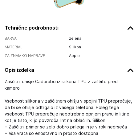
Tehnične podrobnosti
BARVA
zelena
MATERIAL
Silikon
ZA ZNAMKO NAPRAVE
Apple
Opis izdelka
Zaščitni ohišje Cadorabo iz silikona TPU z zaščito pred
kamero
Vsebnost silikona v zaščitnem ohišju v spojini TPU preprečuje,
da bi se ohišje odtrgalo iz vašega telefona. Poleg tega
vsebnost TPU preprečuje nepotrebno oprijem prahu in litine,
kot je tisto, ki jo povzroča lint na oblačilih. Silikon
+ Zaščitni primer se zelo dobro prilega in je v roki nedrseča
+ Vsa vrata so enostavno in prosto dostopna