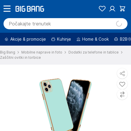
Akcije & promocije
Kuhinje
Home & Cook
B2B
Big Bang
Mobilne naprave in foto
Dodatki za telefone in tablice
Zaščitni ovitki in torbice