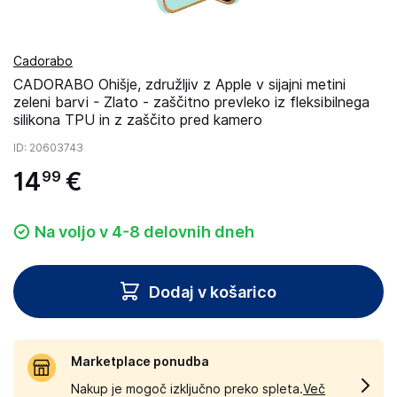
Cadorabo
CADORABO Ohišje, združljiv z Apple v sijajni metini
zeleni barvi - Zlato - zaščitno prevleko iz fleksibilnega
silikona TPU in z zaščito pred kamero
ID
: 20603743
14
€
99
Na voljo v 4-8 delovnih dneh
Dodaj v košarico
Marketplace ponudba
Nakup je mogoč izključno preko spleta.
Več