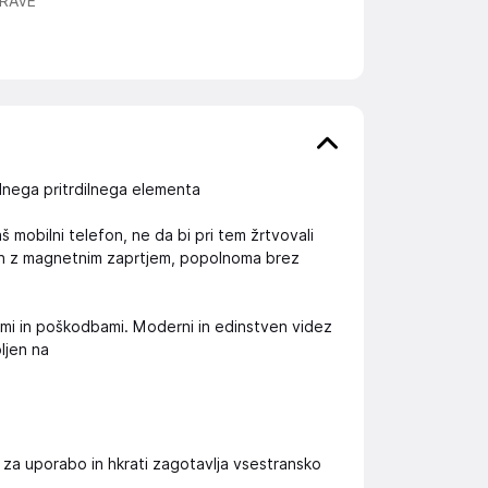
RAVE
nega pritrdilnega elementa
 mobilni telefon, ne da bi pri tem žrtvovali
van z magnetnim zaprtjem, popolnoma brez
ami in poškodbami. Moderni in edinstven videz
pljen na
za uporabo in hkrati zagotavlja vsestransko