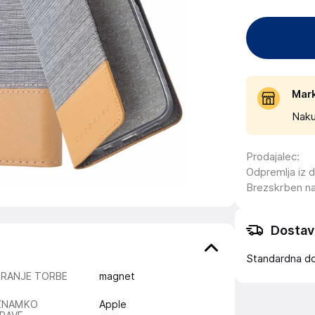
Mar
Naku
Prodajalec
:
Odpremlja iz 
Brezskrben n
Dostav
Standardna d
IRANJE TORBE
magnet
ZNAMKO
Apple