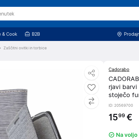
 & Cook
B2B
Prodaj
Zaščitni ovitki in torbice
Cadorabo
CADORABO O
rjavi barv
stoječo fu
ID
: 20569700
15
€
99
Na voljo