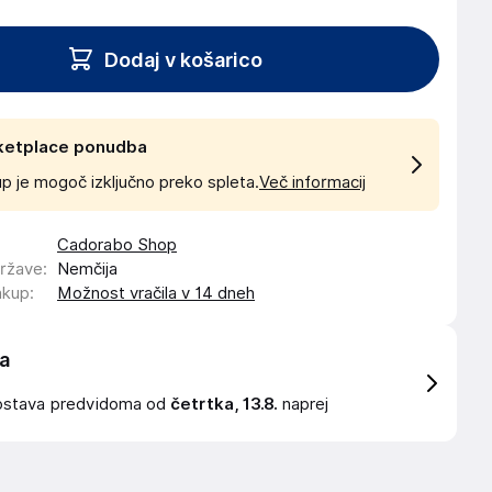
Dodaj v košarico
ketplace ponudba
p je mogoč izključno preko spleta.
Več informacij
Cadorabo Shop
države
:
Nemčija
akup
:
Možnost vračila v 14 dneh
a
ostava
predvidoma od
četrtka, 13.8.
naprej