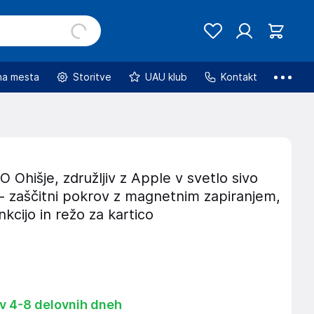
na mesta
Storitve
UAU klub
Kontakt
hišje, združljiv z Apple v svetlo sivo
i - zaščitni pokrov z magnetnim zapiranjem,
nkcijo in režo za kartico
 v 4-8 delovnih dneh