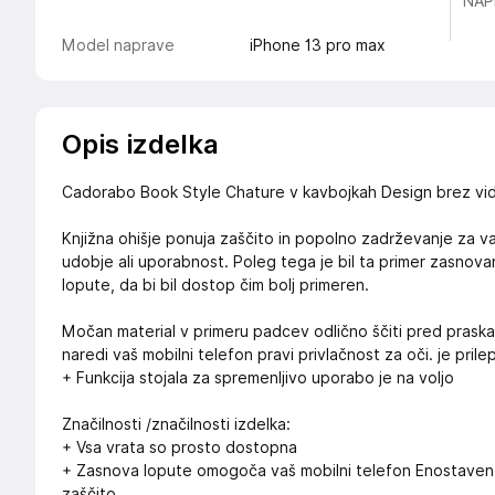
NAP
Model naprave
iPhone 13 pro max
Opis izdelka
Cadorabo Book Style Chature v kavbojkah Design brez vid
Knjižna ohišje ponuja zaščito in popolno zadrževanje za vaš
udobje ali uporabnost. Poleg tega je bil ta primer zasno
lopute, da bi bil dostop čim bolj primeren.
Močan material v primeru padcev odlično ščiti pred prask
naredi vaš mobilni telefon pravi privlačnost za oči. je prile
+ Funkcija stojala za spremenljivo uporabo je na voljo
Značilnosti /značilnosti izdelka:
+ Vsa vrata so prosto dostopna
+ Zasnova lopute omogoča vaš mobilni telefon Enostaven 
zaščito