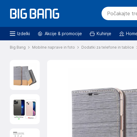
Izdelki
Akcije & promocije
Kuhinje
Home
Big Bang
Mobilne naprave in foto
Dodatki za telefone in tablice