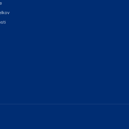
e
elkov
sti