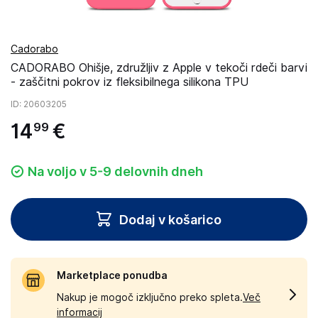
Cadorabo
CADORABO Ohišje, združljiv z Apple v tekoči rdeči barvi
- zaščitni pokrov iz fleksibilnega silikona TPU
ID
: 20603205
14
€
99
Na voljo v 5-9 delovnih dneh
Dodaj v košarico
Marketplace ponudba
Nakup je mogoč izključno preko spleta.
Več
informacij