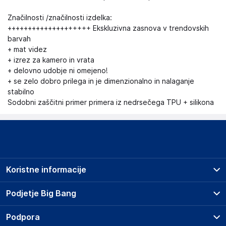
Značilnosti /značilnosti izdelka:
++++++++++++++++++++ Ekskluzivna zasnova v trendovskih
barvah
+ mat videz
+ izrez za kamero in vrata
+ delovno udobje ni omejeno!
+ se zelo dobro prilega in je dimenzionalno in nalaganje
stabilno
Sodobni zaščitni primer primera iz nedrsečega TPU + silikona
Koristne informacije
Prodajna mesta
Podjetje Big Bang
Splošni pogoji
O podjetju
Podpora
Storitve