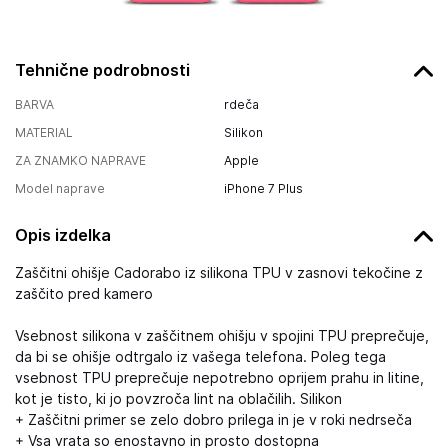
Tehnične podrobnosti
BARVA
rdeča
MATERIAL
Silikon
ZA ZNAMKO NAPRAVE
Apple
Model naprave
iPhone 7 Plus
Opis izdelka
Zaščitni ohišje Cadorabo iz silikona TPU v zasnovi tekočine z
zaščito pred kamero
Vsebnost silikona v zaščitnem ohišju v spojini TPU preprečuje,
da bi se ohišje odtrgalo iz vašega telefona. Poleg tega
vsebnost TPU preprečuje nepotrebno oprijem prahu in litine,
kot je tisto, ki jo povzroča lint na oblačilih. Silikon
+ Zaščitni primer se zelo dobro prilega in je v roki nedrseča
+ Vsa vrata so enostavno in prosto dostopna