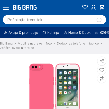
Akcije & promocije
Kuhinje
Home & Cook
B2B
Big Bang
Mobilne naprave in foto
Dodatki za telefone in tablice
Zaščitni ovitki in torbice