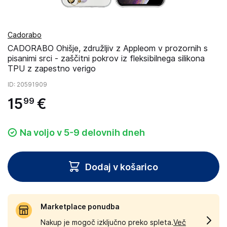
Cadorabo
CADORABO Ohišje, združljiv z Appleom v prozornih s
pisanimi srci - zaščitni pokrov iz fleksibilnega silikona
TPU z zapestno verigo
ID
: 20591909
15
€
99
Na voljo v 5-9 delovnih dneh
Dodaj v košarico
Marketplace ponudba
Nakup je mogoč izključno preko spleta.
Več