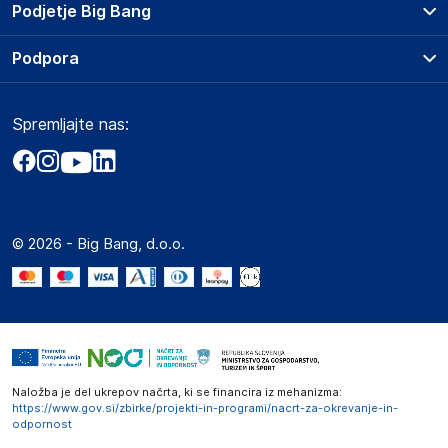
Prodajna mesta
Podjetje Big Bang
Splošni pogoji
O podjetju
Podpora
Storitve
Kontakti
Dostava, vnos in odvoz
Pogosta vprašanja
Družbena odgovornost
Načini plačila
Spremljajte nas:
Marketplace
Obvestila za javnost
Nakup na obroke
Kako oddati naročilo?
Akt o digitalnih storitvah
Zavarovanje izdelkov
Vračila in reklamacije
Prodaja podjetjem
Politika zasebnosti
Big Partner - distribucija
Spletni piškotki
© 2026 - Big Bang, d.o.o.
Marketplace za partnerje
Novosti
Interna varna linija za prijavo kršitev po ZZPRI
Zaposlitev
Naložba je del ukrepov načrta, ki se financira iz mehanizma:
https://www.gov.si/zbirke/projekti-in-programi/nacrt-za-okrevanje-in-
odpornost