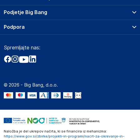
Prodajna mesta
Podjetje Big Bang
Splošni pogoji
O podjetju
Podpora
Storitve
Kontakti
Dostava, vnos in odvoz
Pogosta vprašanja
Družbena odgovornost
Načini plačila
Spremljajte nas:
Marketplace
Obvestila za javnost
Nakup na obroke
Kako oddati naročilo?
Akt o digitalnih storitvah
Zavarovanje izdelkov
Vračila in reklamacije
Prodaja podjetjem
Politika zasebnosti
Big Partner - distribucija
Spletni piškotki
© 2026 - Big Bang, d.o.o.
Marketplace za partnerje
Novosti
Interna varna linija za prijavo kršitev po ZZPRI
Zaposlitev
Naložba je del ukrepov načrta, ki se financira iz mehanizma:
https://www.gov.si/zbirke/projekti-in-programi/nacrt-za-okrevanje-in-