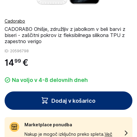
Cadorabo
CADORABO Ohišje, združljiv z jabolkom v beli barvi z
biseri - zaščitni pokrov iz fleksibilnega silikona TPU z
zapestno verigo
ID
: 20596798
14
€
99
Na voljo v 4-8 delovnih dneh
Dodaj v košarico
Marketplace ponudba
Nakup je mogoč izključno preko spleta.
Več