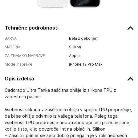
Tehnične podrobnosti
BARVA
Bela z dekorjem
MATERIAL
Silikon
ZA ZNAMKO NAPRAVE
Apple
Model naprave
iPhone 12 Pro Max
Opis izdelka
Cadorabo Ultra Tanka zaščitna ohišje iz silikona TPU z
zapestnim pasom
Vsebnost silikona v zaščitnem ohišju v spojini TPU preprečuje,
da bi se ohišje odvrnilo iz vašega telefona. Poleg tega
vsebnost TPU preprečuje nepotrebno oprijem prahu in litine,
kot je tisto, ki jo povzroča lint na oblačilih. Silikon
+ Zaščitni primer se zelo dobro prilega in je v roki nedrseča