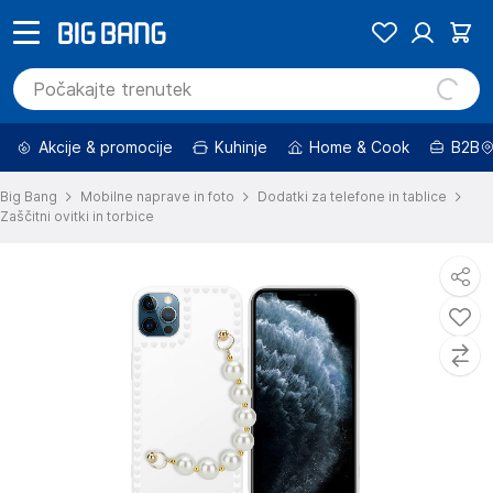
Akcije & promocije
Kuhinje
Home & Cook
B2B
Big Bang
Mobilne naprave in foto
Dodatki za telefone in tablice
Zaščitni ovitki in torbice