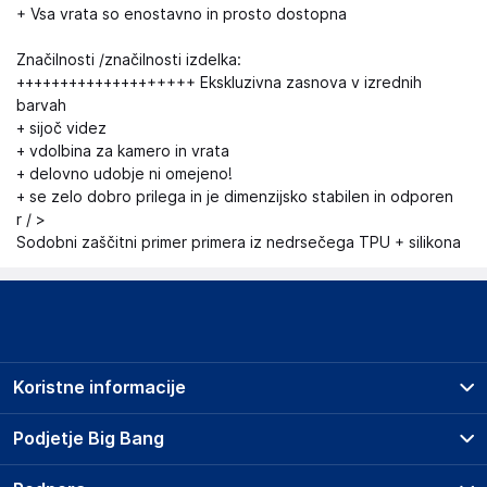
+ Vsa vrata so enostavno in prosto dostopna
Značilnosti /značilnosti izdelka:
++++++++++++++++++++ Ekskluzivna zasnova v izrednih
barvah
+ sijoč videz
+ vdolbina za kamero in vrata
+ delovno udobje ni omejeno!
+ se zelo dobro prilega in je dimenzijsko stabilen in odporen
r / >
Sodobni zaščitni primer primera iz nedrsečega TPU + silikona
Koristne informacije
Prodajna mesta
Podjetje Big Bang
Splošni pogoji
O podjetju