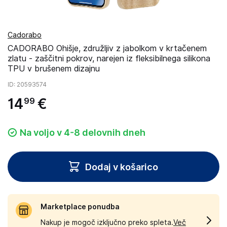
Cadorabo
CADORABO Ohišje, združljiv z jabolkom v krtačenem
zlatu - zaščitni pokrov, narejen iz fleksibilnega silikona
TPU v brušenem dizajnu
ID
: 20593574
14
€
99
Na voljo v 4-8 delovnih dneh
Dodaj v košarico
Marketplace ponudba
Nakup je mogoč izključno preko spleta.
Več