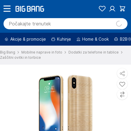
Akcije & promocije
Kuhinje
Home & Cook
B2B
Big Bang
Mobilne naprave in foto
Dodatki za telefone in tablice
Zaščitni ovitki in torbice