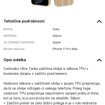
Tehnične podrobnosti
BARVA
Zlata
MATERIAL
Silikon
ZA ZNAMKO NAPRAVE
Apple
Model naprave
iPhone 11 Pro Max
Opis izdelka
Cadorabo Ultra Tanka zaščitna ohišje iz silikona TPU v
brušenem dizajnu z zaščito pred kamero
Vsebnost silikona v zaščitnem ohišju v spojini TPU preprečuje,
da bi se ohišje odtrgalo iz vašega telefona. Poleg tega
vsebnost TPU preprečuje nepotrebno oprijem prahu in litine,
kot je tisto, ki jo povzroča lint na oblačilih. Silikon
+ Zaščitni primer se zelo dobro prilega in je v roki nedrseča