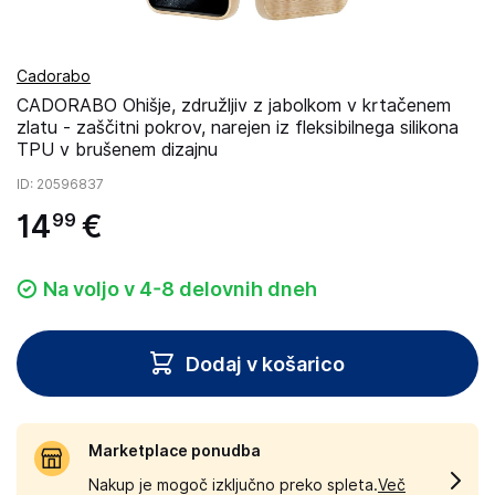
Cadorabo
CADORABO Ohišje, združljiv z jabolkom v krtačenem
zlatu - zaščitni pokrov, narejen iz fleksibilnega silikona
TPU v brušenem dizajnu
ID
: 20596837
14
€
99
Na voljo v 4-8 delovnih dneh
Dodaj v košarico
Marketplace ponudba
Nakup je mogoč izključno preko spleta.
Več