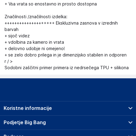
+ Vsa vrata so enostavno in prosto dostopna
Značilnosti /značilnosti izdelka:
++++++++++++++++++++ Ekskluzivna zasnova v izrednih
barvah
+ sijoč videz
+ vdolbina za kamero in vrata
+ delovno udobje ni omejeno!
+ se zelo dobro prilega in je dimenzijsko stabilen in odporen
r / >
Sodobni zaščitni primer primera iz nedrsečega TPU + silikona
Koristne informacije
Prodajna mesta
Podjetje Big Bang
Splošni pogoji
O podjetju