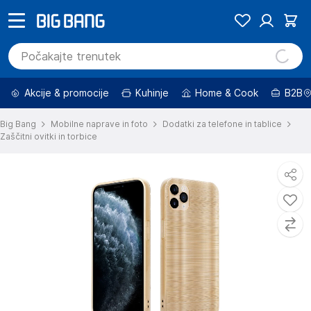
Akcije & promocije
Kuhinje
Home & Cook
B2B
Big Bang
Mobilne naprave in foto
Dodatki za telefone in tablice
Zaščitni ovitki in torbice