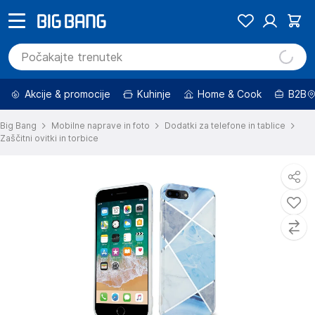
Akcije & promocije
Kuhinje
Home & Cook
B2B
Big Bang
Mobilne naprave in foto
Dodatki za telefone in tablice
Zaščitni ovitki in torbice