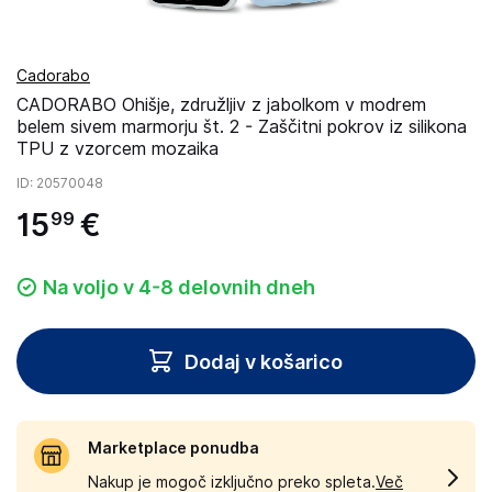
Cadorabo
CADORABO Ohišje, združljiv z jabolkom v modrem
belem sivem marmorju št. 2 - Zaščitni pokrov iz silikona
TPU z vzorcem mozaika
ID
: 20570048
15
€
99
Na voljo v 4-8 delovnih dneh
Dodaj v košarico
Marketplace ponudba
Nakup je mogoč izključno preko spleta.
Več