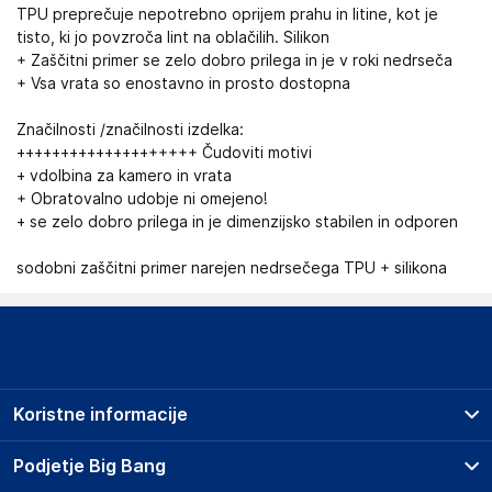
TPU preprečuje nepotrebno oprijem prahu in litine, kot je
tisto, ki jo povzroča lint na oblačilih. Silikon
+ Zaščitni primer se zelo dobro prilega in je v roki nedrseča
+ Vsa vrata so enostavno in prosto dostopna
Značilnosti /značilnosti izdelka:
++++++++++++++++++++ Čudoviti motivi
+ vdolbina za kamero in vrata
+ Obratovalno udobje ni omejeno!
+ se zelo dobro prilega in je dimenzijsko stabilen in odporen
sodobni zaščitni primer narejen nedrsečega TPU + silikona
Koristne informacije
Prodajna mesta
Podjetje Big Bang
Splošni pogoji