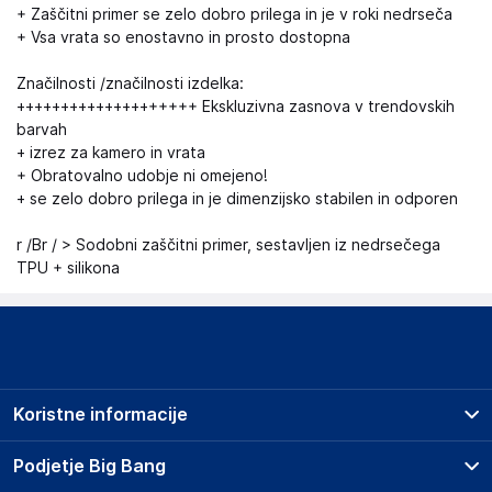
+ Zaščitni primer se zelo dobro prilega in je v roki nedrseča
+ Vsa vrata so enostavno in prosto dostopna
Značilnosti /značilnosti izdelka:
++++++++++++++++++++ Ekskluzivna zasnova v trendovskih
barvah
+ izrez za kamero in vrata
+ Obratovalno udobje ni omejeno!
+ se zelo dobro prilega in je dimenzijsko stabilen in odporen
r /Br / > Sodobni zaščitni primer, sestavljen iz nedrsečega
TPU + silikona
Koristne informacije
Prodajna mesta
Podjetje Big Bang
Splošni pogoji