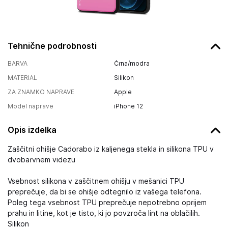
Tehnične podrobnosti
BARVA
Črna/modra
MATERIAL
Silikon
ZA ZNAMKO NAPRAVE
Apple
Model naprave
iPhone 12
Opis izdelka
Zaščitni ohišje Cadorabo iz kaljenega stekla in silikona TPU v
dvobarvnem videzu
Vsebnost silikona v zaščitnem ohišju v mešanici TPU
preprečuje, da bi se ohišje odtegnilo iz vašega telefona.
Poleg tega vsebnost TPU preprečuje nepotrebno oprijem
prahu in litine, kot je tisto, ki jo povzroča lint na oblačilih.
Silikon