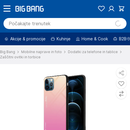
Akcije & promocije
Kuhinje
Home & Cook
B2B
Big Bang
Mobilne naprave in foto
Dodatki za telefone in tablice
Zaščitni ovitki in torbice