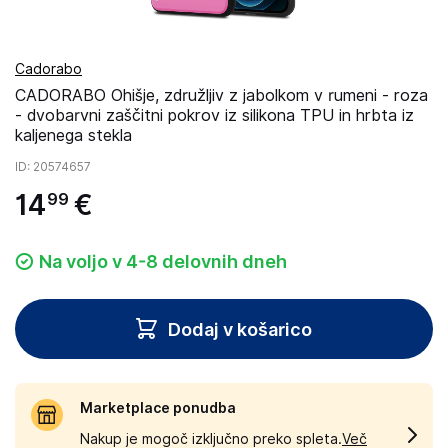
Cadorabo
CADORABO Ohišje, združljiv z jabolkom v rumeni - roza
- dvobarvni zaščitni pokrov iz silikona TPU in hrbta iz
kaljenega stekla
ID
: 20574657
14
€
99
Na voljo v 4-8 delovnih dneh
Dodaj v košarico
Marketplace ponudba
Nakup je mogoč izključno preko spleta.
Več