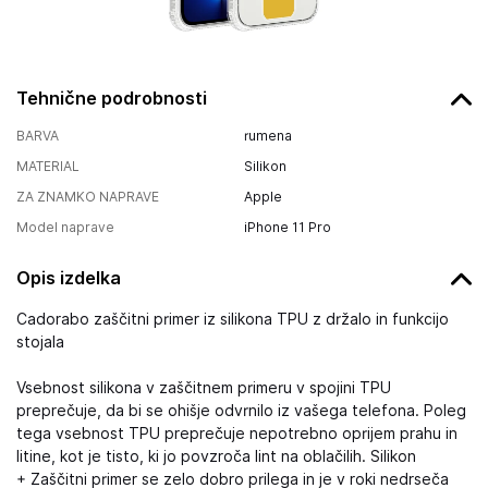
Tehnične podrobnosti
BARVA
rumena
MATERIAL
Silikon
ZA ZNAMKO NAPRAVE
Apple
Model naprave
iPhone 11 Pro
Opis izdelka
Cadorabo zaščitni primer iz silikona TPU z držalo in funkcijo
stojala
Vsebnost silikona v zaščitnem primeru v spojini TPU
preprečuje, da bi se ohišje odvrnilo iz vašega telefona. Poleg
tega vsebnost TPU preprečuje nepotrebno oprijem prahu in
litine, kot je tisto, ki jo povzroča lint na oblačilih. Silikon
+ Zaščitni primer se zelo dobro prilega in je v roki nedrseča