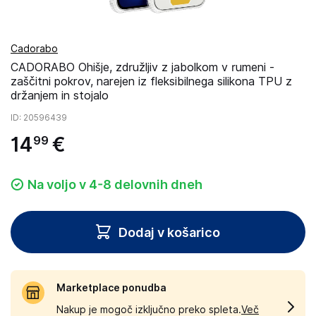
Cadorabo
CADORABO Ohišje, združljiv z jabolkom v rumeni -
zaščitni pokrov, narejen iz fleksibilnega silikona TPU z
držanjem in stojalo
ID
: 20596439
14
€
99
Na voljo v 4-8 delovnih dneh
Dodaj v košarico
Marketplace ponudba
Nakup je mogoč izključno preko spleta.
Več