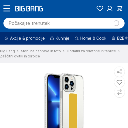
Akcije & promocije
Kuhinje
Home & Cook
B2B
Big Bang
Mobilne naprave in foto
Dodatki za telefone in tablice
Zaščitni ovitki in torbice