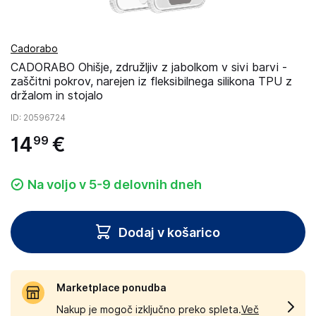
Cadorabo
CADORABO Ohišje, združljiv z jabolkom v sivi barvi -
zaščitni pokrov, narejen iz fleksibilnega silikona TPU z
držalom in stojalo
ID
: 20596724
14
€
99
Na voljo v 5-9 delovnih dneh
Dodaj v košarico
Marketplace ponudba
Nakup je mogoč izključno preko spleta.
Več