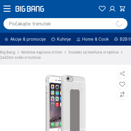
Akcije & promocije
Kuhinje
Home & Cook
B2B
Big Bang
Mobilne naprave in foto
Dodatki za telefone in tablice
Zaščitni ovitki in torbice