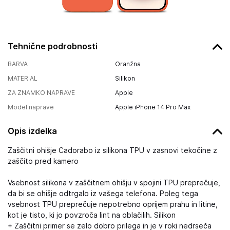
Tehnične podrobnosti
BARVA
Oranžna
MATERIAL
Silikon
ZA ZNAMKO NAPRAVE
Apple
Model naprave
Apple iPhone 14 Pro Max
Opis izdelka
Zaščitni ohišje Cadorabo iz silikona TPU v zasnovi tekočine z
zaščito pred kamero
Vsebnost silikona v zaščitnem ohišju v spojini TPU preprečuje,
da bi se ohišje odtrgalo iz vašega telefona. Poleg tega
vsebnost TPU preprečuje nepotrebno oprijem prahu in litine,
kot je tisto, ki jo povzroča lint na oblačilih. Silikon
+ Zaščitni primer se zelo dobro prilega in je v roki nedrseča