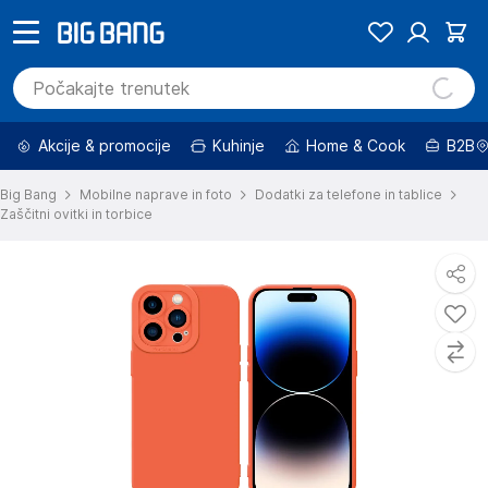
Akcije & promocije
Kuhinje
Home & Cook
B2B
Big Bang
Mobilne naprave in foto
Dodatki za telefone in tablice
Zaščitni ovitki in torbice