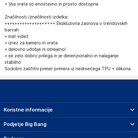
+ Vsa vrata so enostavno in prosto dostopna
Značilnosti /značilnosti izdelka:
++++++++++++++++++++ Ekskluzivna zasnova v trendovskih
barvah
+ mat videz
+ izrez za kamero in vrata
+ delovno udobje ni omejeno!
+ se zelo dobro prilega in je dimenzionalno in nalaganje
stabilno
Sodobni zaščitni primer primera iz nedrsečega TPU + silikona
Koristne informacije
Prodajna mesta
Podjetje Big Bang
Splošni pogoji
O podjetju