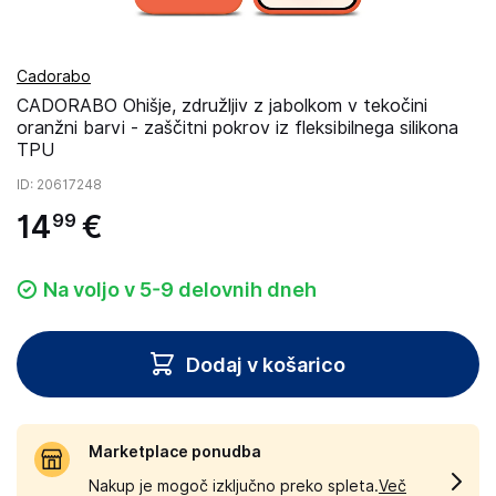
Cadorabo
CADORABO Ohišje, združljiv z jabolkom v tekočini
oranžni barvi - zaščitni pokrov iz fleksibilnega silikona
TPU
ID
: 20617248
14
€
99
Na voljo v 5-9 delovnih dneh
Dodaj v košarico
Marketplace ponudba
Nakup je mogoč izključno preko spleta.
Več