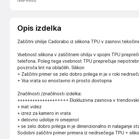
NAPRAVE
Opis izdelka
Zaščitni ohišje Cadorabo iz silikona TPU v zasnovi tekoči
Vsebnost silikona v zaščitnem ohišju v spojini TPU prepreču
telefona. Poleg tega vsebnost TPU preprečuje nepotrebno op
povzroča lint na oblačilih. Silikon
+ Zaščitni primer se zelo dobro prilega in je v roki nedrseč
+ Vsa vrata so enostavno in prosto dostopna
Značilnosti /značilnosti izdelka:
++++++++++++++++++++ Ekskluzivna zasnova v trendovski
+ mat videz
+ izrez za kamero in vrata
+ delovno udobje ni omejeno!
+ se zelo dobro prilega in je dimenzionalno in nalaganje st
Sodobni zaščitni primer primera iz nedrsečega TPU + silik