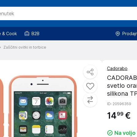
 & Cook
B2B
Prodaj
Zaščitni ovitki in torbice
Cadorabo
CADORABO O
svetlo ora
silikona T
ID
: 20596359
14
€
99
Na voljo