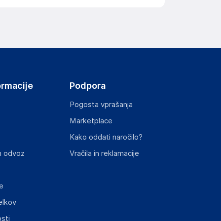
ormacije
Podpora
Pogosta vprašanja
Marketplace
Kako oddati naročilo?
n odvoz
Vračila in reklamacije
e
elkov
sti