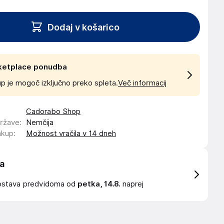
Dodaj v košarico
ketplace ponudba
p je mogoč izključno preko spleta.
Več informacij
Cadorabo Shop
države
:
Nemčija
akup
:
Možnost vračila v 14 dneh
a
ostava
predvidoma od
petka, 14.8.
naprej