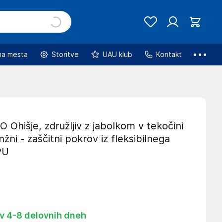
na mesta
Storitve
UAU klub
Kontakt
hišje, združljiv z jabolkom v tekočini
nžni - zaščitni pokrov iz fleksibilnega
PU
 v 4-8 delovnih dneh