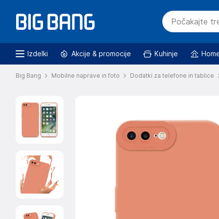
Izdelki
Akcije & promocije
Kuhinje
Home
Big Bang
Mobilne naprave in foto
Dodatki za telefone in tablice