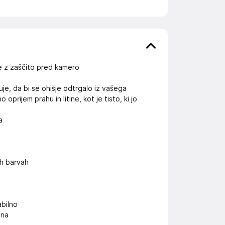
ne z zaščito pred kamero
je, da bi se ohišje odtrgalo iz vašega
rijem prahu in litine, kot je tisto, ki jo
a
h barvah
abilno
ona