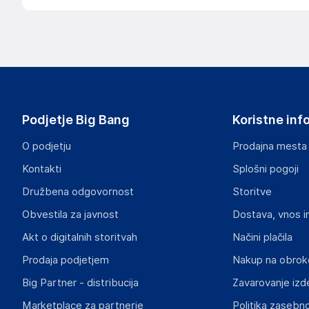
Podjetje Big Bang
Koristne inf
O podjetju
Prodajna mesta
Kontakti
Splošni pogoji
Družbena odgovornost
Storitve
Obvestila za javnost
Dostava, vnos i
Akt o digitalnih storitvah
Načini plačila
Prodaja podjetjem
Nakup na obrok
Big Partner - distribucija
Zavarovanje izd
Marketplace za partnerje
Politika zasebno