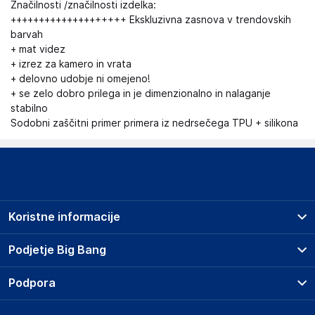
Značilnosti /značilnosti izdelka:
++++++++++++++++++++ Ekskluzivna zasnova v trendovskih
barvah
+ mat videz
+ izrez za kamero in vrata
+ delovno udobje ni omejeno!
+ se zelo dobro prilega in je dimenzionalno in nalaganje
stabilno
Sodobni zaščitni primer primera iz nedrsečega TPU + silikona
Koristne informacije
Prodajna mesta
Podjetje Big Bang
Splošni pogoji
O podjetju
Podpora
Storitve
Kontakti
Dostava, vnos in odvoz
Pogosta vprašanja