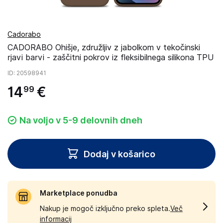
Cadorabo
CADORABO Ohišje, združljiv z jabolkom v tekočinski
rjavi barvi - zaščitni pokrov iz fleksibilnega silikona TPU
ID
: 20598941
14
€
99
Na voljo v 5-9 delovnih dneh
Dodaj v košarico
Marketplace ponudba
Nakup je mogoč izključno preko spleta.
Več
informacij