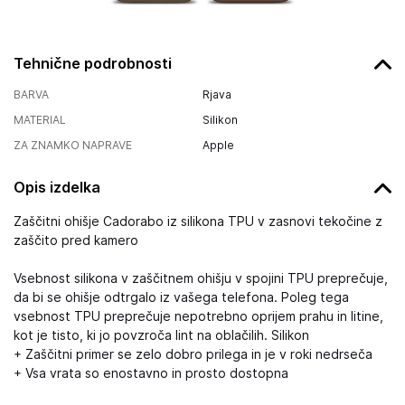
Tehnične podrobnosti
BARVA
Rjava
MATERIAL
Silikon
ZA ZNAMKO NAPRAVE
Apple
Opis izdelka
Zaščitni ohišje Cadorabo iz silikona TPU v zasnovi tekočine z
zaščito pred kamero
Vsebnost silikona v zaščitnem ohišju v spojini TPU preprečuje,
da bi se ohišje odtrgalo iz vašega telefona. Poleg tega
vsebnost TPU preprečuje nepotrebno oprijem prahu in litine,
kot je tisto, ki jo povzroča lint na oblačilih. Silikon
+ Zaščitni primer se zelo dobro prilega in je v roki nedrseča
+ Vsa vrata so enostavno in prosto dostopna