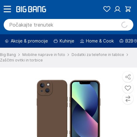
Akcije & promocije
Kuhinje
Home & Cook
B2B
Big Bang
Mobilne naprave in foto
Dodatki za telefone in tablice
Zaščitni ovitki in torbice