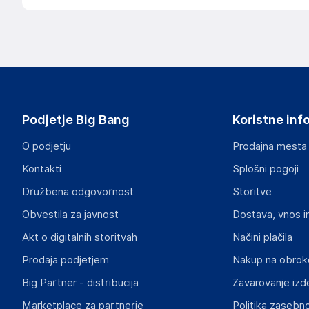
Podjetje Big Bang
Koristne inf
O podjetju
Prodajna mesta
Kontakti
Splošni pogoji
Družbena odgovornost
Storitve
Obvestila za javnost
Dostava, vnos i
Akt o digitalnih storitvah
Načini plačila
Prodaja podjetjem
Nakup na obrok
Big Partner - distribucija
Zavarovanje izd
Marketplace za partnerje
Politika zasebno