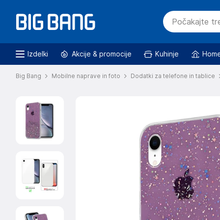
Izdelki
Akcije & promocije
Kuhinje
Home
Big Bang
Mobilne naprave in foto
Dodatki za telefone in tablice