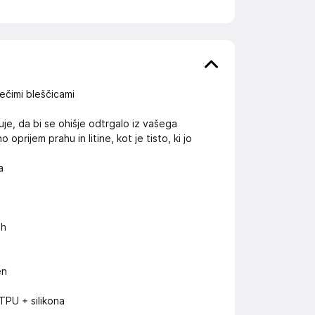
ečimi bleščicami
je, da bi se ohišje odtrgalo iz vašega
rijem prahu in litine, kot je tisto, ki jo
a
ah
en
 TPU + silikona