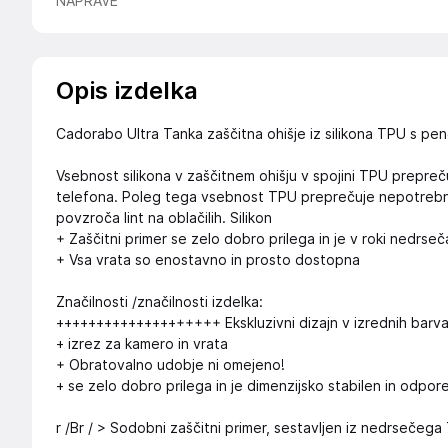
NAPRAVE
Opis izdelka
Cadorabo Ultra Tanka zaščitna ohišje iz silikona TPU s pen
Vsebnost silikona v zaščitnem ohišju v spojini TPU prepreču
telefona. Poleg tega vsebnost TPU preprečuje nepotrebno op
povzroča lint na oblačilih. Silikon
+ Zaščitni primer se zelo dobro prilega in je v roki nedrseč
+ Vsa vrata so enostavno in prosto dostopna
Značilnosti /značilnosti izdelka:
++++++++++++++++++++ Ekskluzivni dizajn v izrednih barv
+ izrez za kamero in vrata
+ Obratovalno udobje ni omejeno!
+ se zelo dobro prilega in je dimenzijsko stabilen in odpor
r /Br / > Sodobni zaščitni primer, sestavljen iz nedrsečega