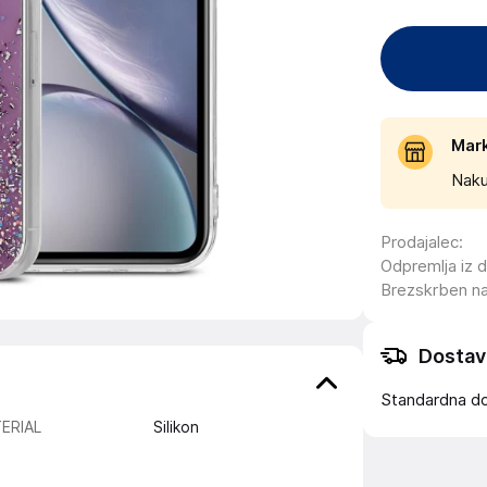
Mar
Naku
Prodajalec
:
Odpremlja iz 
Brezskrben n
Dostav
Standardna d
ERIAL
Silikon