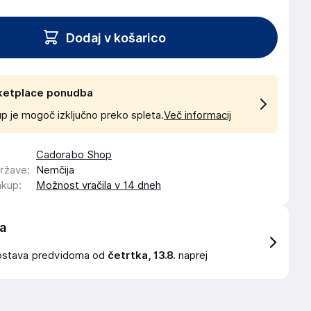
Dodaj v košarico
ketplace ponudba
p je mogoč izključno preko spleta.
Več informacij
Cadorabo Shop
države
:
Nemčija
akup
:
Možnost vračila v 14 dneh
a
ostava
predvidoma od
četrtka, 13.8.
naprej