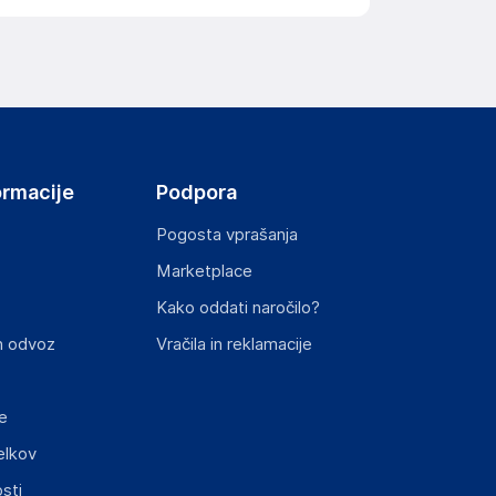
ormacije
Podpora
Pogosta vprašanja
Marketplace
Kako oddati naročilo?
n odvoz
Vračila in reklamacije
e
elkov
sti