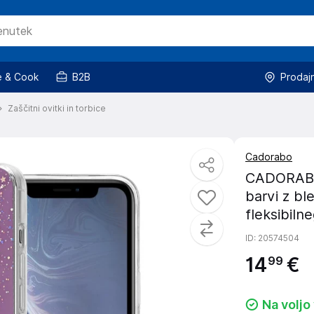
 & Cook
B2B
Prodaj
Zaščitni ovitki in torbice
Cadorabo
CADORABO O
barvi z bl
fleksibiln
ID
: 20574504
14
€
99
Na voljo