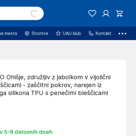
na mesta
Storitve
UAU klub
Kontakt
hišje, združljiv z jabolkom v vijolični
eščicami - zaščitni pokrov, narejen iz
ega silikona TPU s penečimi bleščicami
 v 5-9 delovnih dneh