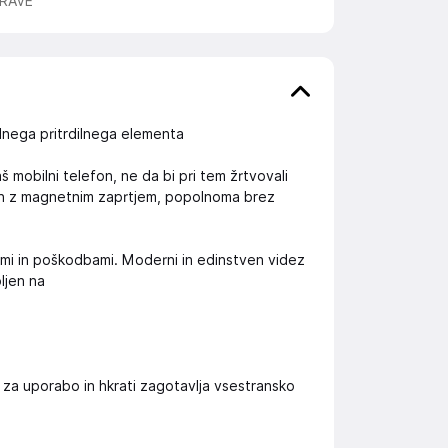
RAVE
nega pritrdilnega elementa
 mobilni telefon, ne da bi pri tem žrtvovali
van z magnetnim zaprtjem, popolnoma brez
ami in poškodbami. Moderni in edinstven videz
pljen na
za uporabo in hkrati zagotavlja vsestransko