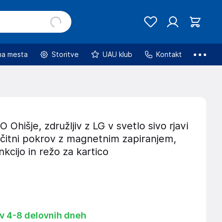
na mesta
Storitve
UAU klub
Kontakt
hišje, združljiv z LG v svetlo sivo rjavi
ščitni pokrov z magnetnim zapiranjem,
nkcijo in režo za kartico
 v 4-8 delovnih dneh