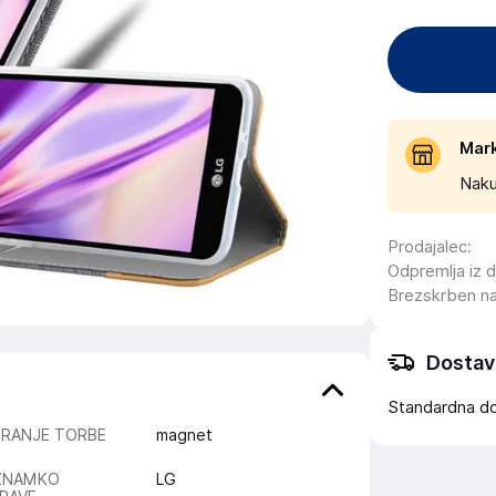
Mar
Naku
Prodajalec
:
Odpremlja iz 
Brezskrben n
Dostav
Standardna d
IRANJE TORBE
magnet
ZNAMKO
LG