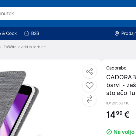
 & Cook
B2B
Prodaj
Zaščitni ovitki in torbice
Cadorabo
CADORABO O
barvi - za
stoječo fu
ID
: 20563718
14
€
99
Na voljo