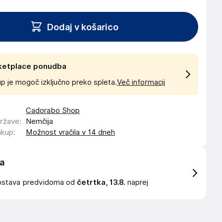
Dodaj v košarico
ketplace ponudba
p je mogoč izključno preko spleta.
Več informacij
Cadorabo Shop
države
:
Nemčija
akup
:
Možnost vračila v 14 dneh
a
ostava
predvidoma od
četrtka, 13.8.
naprej