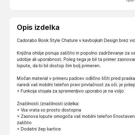
NAP
Opis izdelka
Cadorabo Book Style Chature v kavbojkah Design brez vid
Knjižna ohišje ponuja zaščito in popolno zadrževanje za vaš
udobje ali uporabnost. Poleg tega je bil ta primer zasno
lopute, da bi bil dostop čim bolj primeren.
Močan material v primeru padcev odlično ščiti pred prask
naredi vaš mobilni telefon pravi privlačnost za oči. je prile
+ Funkcija stojala za spremenljivo uporabo je na voljo
Značilnosti /značilnosti izdelka:
+ Vsa vrata so prosto dostopna
+ Zasnova lopute omogoča vaš mobilni telefon Enostaven 
zaščito
+ Dodatni žep kartice