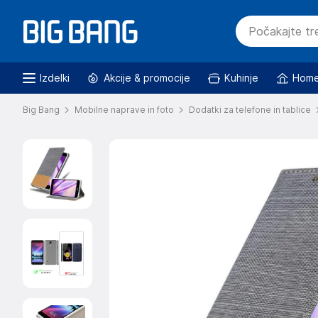
Izdelki
Akcije & promocije
Kuhinje
Home
Big Bang
Mobilne naprave in foto
Dodatki za telefone in tablice