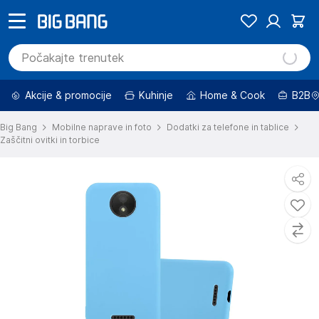
Akcije & promocije
Kuhinje
Home & Cook
B2B
Big Bang
Mobilne naprave in foto
Dodatki za telefone in tablice
Zaščitni ovitki in torbice