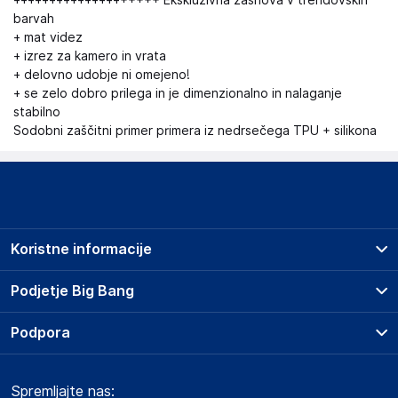
++++++++++++++++++++ Ekskluzivna zasnova v trendovskih
barvah
+ mat videz
+ izrez za kamero in vrata
+ delovno udobje ni omejeno!
+ se zelo dobro prilega in je dimenzionalno in nalaganje
stabilno
Sodobni zaščitni primer primera iz nedrsečega TPU + silikona
Koristne informacije
Prodajna mesta
Podjetje Big Bang
Splošni pogoji
O podjetju
Podpora
Storitve
Kontakti
Dostava, vnos in odvoz
Pogosta vprašanja
Družbena odgovornost
Načini plačila
Spremljajte nas:
Marketplace