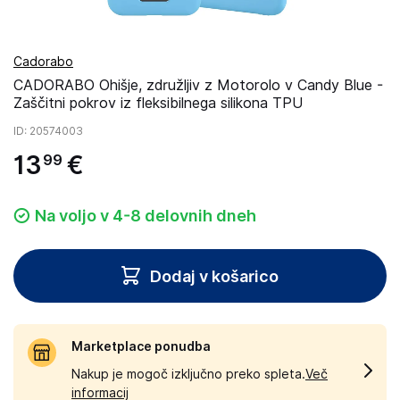
Cadorabo
CADORABO Ohišje, združljiv z Motorolo v Candy Blue -
Zaščitni pokrov iz fleksibilnega silikona TPU
ID
: 20574003
13
€
99
Na voljo v 4-8 delovnih dneh
Dodaj v košarico
Marketplace ponudba
Nakup je mogoč izključno preko spleta.
Več
informacij