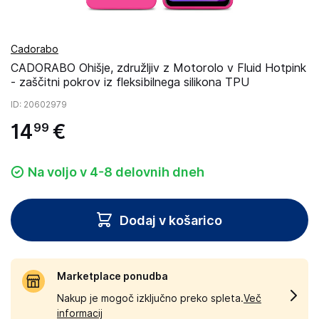
Cadorabo
CADORABO Ohišje, združljiv z Motorolo v Fluid Hotpink
- zaščitni pokrov iz fleksibilnega silikona TPU
ID
: 20602979
14
€
99
Na voljo v 4-8 delovnih dneh
Dodaj v košarico
Marketplace ponudba
Nakup je mogoč izključno preko spleta.
Več
informacij