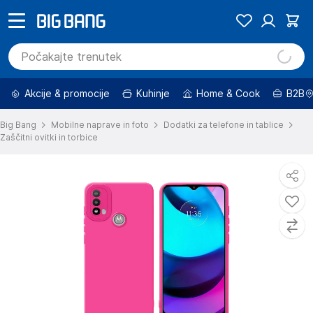
Akcije & promocije
Kuhinje
Home & Cook
B2B
Big Bang
Mobilne naprave in foto
Dodatki za telefone in tablice
Zaščitni ovitki in torbice