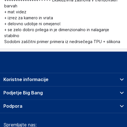
++++++++++++++++++++ Ekskluzivna zasnova v trendovskih
barvah
+ mat videz
+ izrez za kamero in vrata
+ delovno udobje ni omejeno!
+ se zelo dobro prilega in je dimenzionalno in nalaganje
stabilno
Sodobni zaščitni primer primera iz nedrsečega TPU + silikona
Koristne informacije
Prodajna mesta
Podjetje Big Bang
Splošni pogoji
O podjetju
Podpora
Storitve
Kontakti
Dostava, vnos in odvoz
Pogosta vprašanja
Družbena odgovornost
Načini plačila
Spremljajte nas:
Marketplace