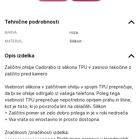
Tehnične podrobnosti
BARVA
roza
MATERIAL
Silikon
Opis izdelka
Zaščitni ohišje Cadorabo iz silikona TPU v zasnovi tekočine z
zaščito pred kamero
Vsebnost silikona v zaščitnem ohišju v spojini TPU preprečuje,
da bi se ohišje odtrgalo iz vašega telefona. Poleg tega
vsebnost TPU preprečuje nepotrebno oprijem prahu in litine,
kot je tisto, ki jo povzroča lint na oblačilih. Silikon
+ Zaščitni primer se zelo dobro prilega in je v roki nedrseča
+ Vsa vrata so enostavno in prosto dostopna
Značilnosti /značilnosti izdelka: