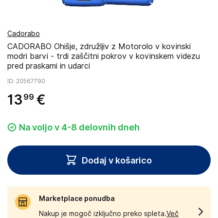
Cadorabo
CADORABO Ohišje, združljiv z Motorolo v kovinski
modri barvi - trdi zaščitni pokrov v kovinskem videzu
pred praskami in udarci
ID
: 20567790
13
€
99
Na voljo v 4-8 delovnih dneh
Dodaj v košarico
Marketplace ponudba
Nakup je mogoč izključno preko spleta.
Več