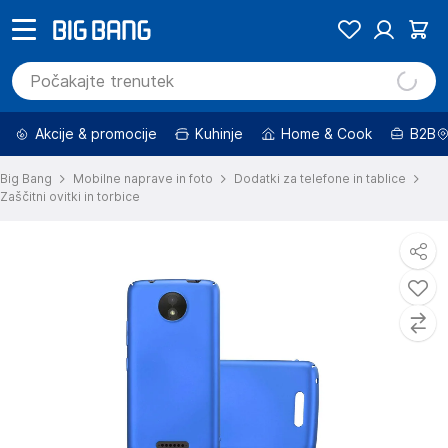
Akcije & promocije
Kuhinje
Home & Cook
B2B
Big Bang
Mobilne naprave in foto
Dodatki za telefone in tablice
Zaščitni ovitki in torbice