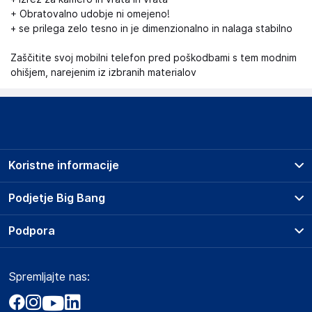
+ Obratovalno udobje ni omejeno!
+ se prilega zelo tesno in je dimenzionalno in nalaga stabilno
Zaščitite svoj mobilni telefon pred poškodbami s tem modnim
ohišjem, narejenim iz izbranih materialov
Koristne informacije
Prodajna mesta
Podjetje Big Bang
Splošni pogoji
O podjetju
Podpora
Storitve
Kontakti
Dostava, vnos in odvoz
Pogosta vprašanja
Družbena odgovornost
Načini plačila
Spremljajte nas:
Marketplace
Obvestila za javnost
Nakup na obroke
Kako oddati naročilo?
Akt o digitalnih storitvah
Zavarovanje izdelkov