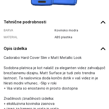
Tehnične podrobnosti
BARVA
Kovinsko modra
MATERIAL
ABS plastika
Opis izdelka
Cadorabo Hard Cover Slim v Matt Metallic Look
Sodobna platnica je kot nalašč za eleganten videz zahvaljujoč
brezčasnemu dizajnu. Matt Surface je tudi zelo trendna
lastnost. Ta naslovnica doda končni dotik v vaš videz in je
hkrati modni vrhunec. -Slip v roki
+ Vsa vrata so enostavno in prosto dostopna
Značilnosti /značilnosti izdelka:
+ ekskluzivna kovinska zasnova
+ izrez za kamero in vrata in vrata