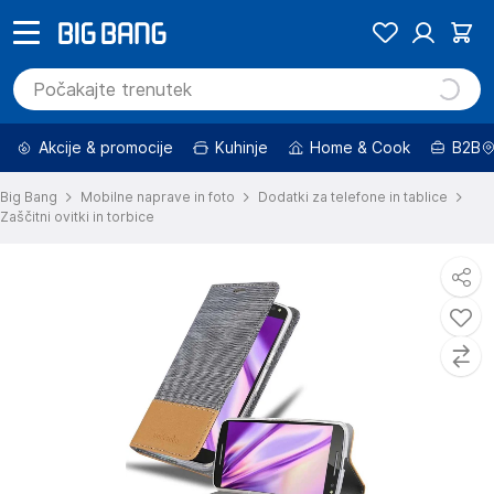
Akcije & promocije
Kuhinje
Home & Cook
B2B
Big Bang
Mobilne naprave in foto
Dodatki za telefone in tablice
Zaščitni ovitki in torbice